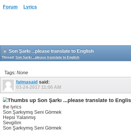
Forum
Lyrics
Son Şarkı ...please translate to English
Thread:
Son Şarkı ...please translate to English
Tags:
None
fatmasaid
said:
03-24-2017
11:06 AM
Son Şarkı ...please translate to Engli
the lyrics
Son Şarkıymış Seni Görmek
Hepsi Yalanmış
Sevgilim
Son Şarkıymış Seni Görmek