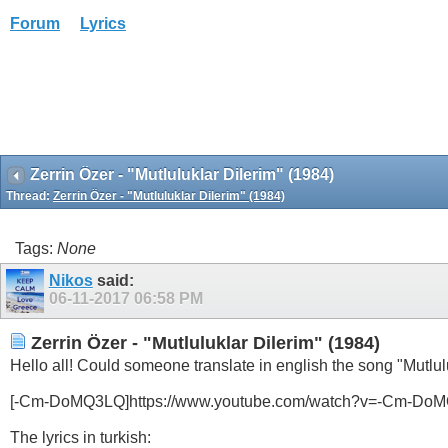
Forum
Lyrics
Zerrin Özer - "Mutluluklar Dilerim" (1984)
Thread:
Zerrin Özer - "Mutluluklar Dilerim" (1984)
Tags:
None
Nikos
said:
06-11-2017
06:58 PM
Zerrin Özer - "Mutluluklar Dilerim" (1984)
Hello all! Could someone translate in english the song "Mutlulu
[-Cm-DoMQ3LQ]https://www.youtube.com/watch?v=-Cm-DoM
The lyrics in turkish: