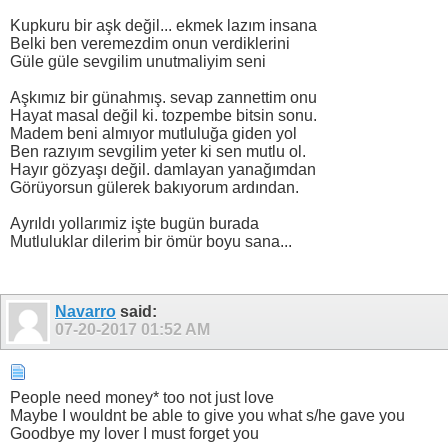
Kupkuru bir aşk değil... ekmek lazım insana
Belki ben veremezdim onun verdiklerini
Güle güle sevgilim unutmaliyim seni
Aşkımız bir günahmış. sevap zannettim onu
Hayat masal değil ki. tozpembe bitsin sonu.
Madem beni almıyor mutluluğa giden yol
Ben razıyım sevgilim yeter ki sen mutlu ol.
Hayır gözyaşı değil. damlayan yanağımdan
Görüyorsun gülerek bakıyorum ardından.
Ayrıldı yollarımiz işte bugün burada
Mutluluklar dilerim bir ömür boyu sana...
Navarro
said:
07-20-2017
01:52 AM
People need money* too not just love
Maybe I wouldnt be able to give you what s/he gave you
Goodbye my lover I must forget you