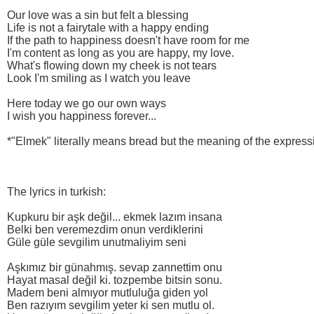
Our love was a sin but felt a blessing
Life is not a fairytale with a happy ending
If the path to happiness doesn't have room for me
I'm content as long as you are happy, my love.
What's flowing down my cheek is not tears
Look I'm smiling as I watch you leave
Here today we go our own ways
I wish you happiness forever...
*"Elmek" literally means bread but the meaning of the expressi
The lyrics in turkish:
Kupkuru bir aşk değil... ekmek lazım insana
Belki ben veremezdim onun verdiklerini
Güle güle sevgilim unutmaliyim seni
Aşkımız bir günahmış. sevap zannettim onu
Hayat masal değil ki. tozpembe bitsin sonu.
Madem beni almıyor mutluluğa giden yol
Ben razıyım sevgilim yeter ki sen mutlu ol.