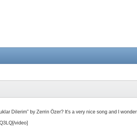
klar Dilerim" by Zerrin Özer? It's a very nice song and I wonder 
Q3LQ[/video]