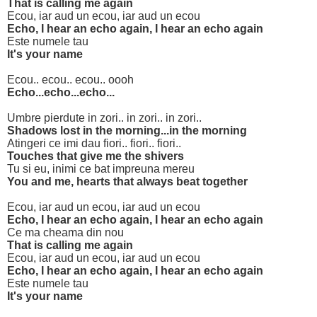
That is calling me again
Ecou, iar aud un ecou, iar aud un ecou
Echo, I hear an echo again, I hear an echo again
Este numele tau
It's your name
Ecou.. ecou.. ecou.. oooh
Echo...echo...echo...
Umbre pierdute in zori.. in zori.. in zori..
Shadows lost in the morning...in the morning
Atingeri ce imi dau fiori.. fiori.. fiori..
Touches that give me the shivers
Tu si eu, inimi ce bat impreuna mereu
You and me, hearts that always beat together
Ecou, iar aud un ecou, iar aud un ecou
Echo, I hear an echo again, I hear an echo again
Ce ma cheama din nou
That is calling me again
Ecou, iar aud un ecou, iar aud un ecou
Echo, I hear an echo again, I hear an echo again
Este numele tau
It's your name