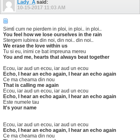
Lady_A
said:
10-15-2017
11:03 AM
Simtἰ cum ne pierdem in ploi, in ploi.. in ploi..
You feel how we lose ourselves in the rain
Stergem iubirea din noi, din noi.. din noi..
We erase the love within us
Tu si eu, inimi ce bat impreuna mereu
You and me, hearts that always beat together
Ecou, iar aud un ecou, iar aud un ecou
Echo, I hear an echo again, I hear an echo again
Ce ma cheama din nou
That is calling me again
Ecou, iar aud un ecou, iar aud un ecou
Echo, I hear an echo again, I hear an echo again
Este numele tau
It's your name
Ecou, iar aud un ecou, iar aud un ecou
Echo, I hear an echo again, I hear an echo again
Ce ma cheama din nou