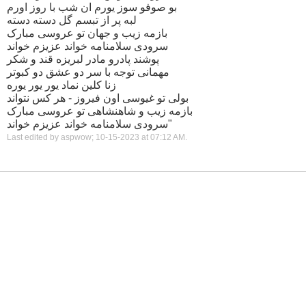
بو صوفو سوز یورم ان شب با روز اورم
لبه پر از تبسم گل دسته دسته
بازمه زیب و جهان تو عروسی مبارک
سرودی سلامنامه خواند عزیزم خواند
پوشند پادرو مادر لبریزه قند و شکر
مهمانی توجه با سر دو عشق دو کبوتر
زنا کلین نماد یور یور یوره
بولی تو غیوسی اون فیروز - هر کس نتواند
بازمه زیب و شاهنشاهی تو عروسی مبارک
سرودی سلامنامه خواند عزیزم خواند"
Last edited by aspwow; 10-15-2023 at
07:12 AM
.