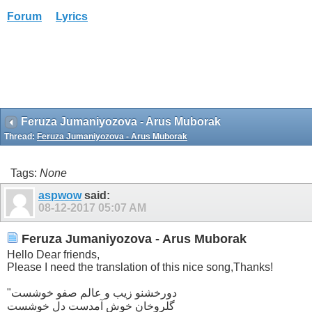
Forum
Lyrics
Feruza Jumaniyozova - Arus Muborak
Thread:
Feruza Jumaniyozova - Arus Muborak
Tags:
None
aspwow
said:
08-12-2017
05:07 AM
Feruza Jumaniyozova - Arus Muborak
Hello Dear friends,
Please I need the translation of this nice song,Thanks!
"دورخشنو زیب و عالم صفو خوشست
گلروخان خوش آمدست دل خوشست