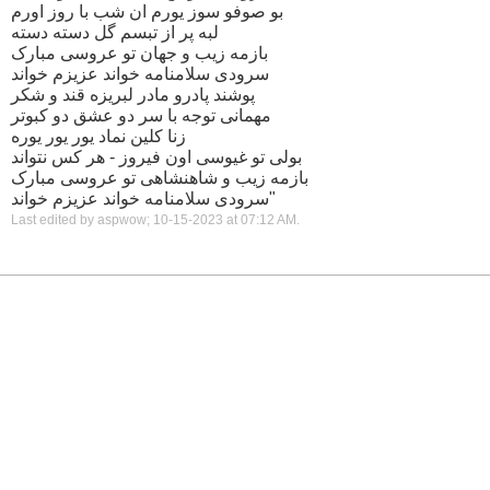
بو صوفو سوز یورم ان شب با روز اورم
لبه پر از تبسم گل دسته دسته
بازمه زیب و جهان تو عروسی مبارک
سرودی سلامنامه خواند عزیزم خواند
پوشند پادرو مادر لبریزه قند و شکر
مهمانی توجه با سر دو عشق دو کبوتر
زنا کلین نماد یور یور یوره
بولی تو غیوسی اون فیروز - هر کس نتواند
بازمه زیب و شاهنشاهی تو عروسی مبارک
سرودی سلامنامه خواند عزیزم خواند"
Last edited by aspwow; 10-15-2023 at
07:12 AM
.