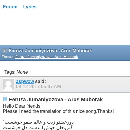
Forum
Lyrics
Feruza Jumaniyozova - Arus Muborak
Thread:
Feruza Jumaniyozova - Arus Muborak
Tags:
None
aspwow
said:
08-12-2017
05:07 AM
Feruza Jumaniyozova - Arus Muborak
Hello Dear friends,
Please I need the translation of this nice song,Thanks!
"دورخشنو زیب و عالم صفو خوشست
گلروخان خوش آمدست دل خوشست