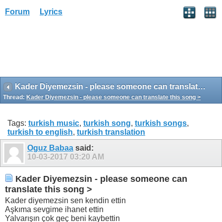
Forum
Lyrics
Kader Diyemezsin - please someone can translate this song >
Thread:
Kader Diyemezsin - please someone can translate this song >
Tags:
turkish music
,
turkish song
,
turkish songs
,
turkish to english
,
turkish translation
Oguz Babaa
said:
10-03-2017
03:20 AM
Kader Diyemezsin - please someone can
translate this song >
Kader diyemezsin sen kendin ettin
Aşkıma sevgime ihanet ettin
Yalvarışın çok geç beni kaybettin