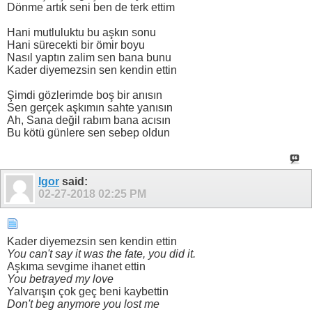
Dönme artık seni ben de terk ettim
Hani mutluluktu bu aşkın sonu
Hani sürecekti bir ömir boyu
Nasıl yaptın zalim sen bana bunu
Kader diyemezsin sen kendin ettin
Şimdi gözlerimde boş bir anısın
Sen gerçek aşkımın sahte yanısın
Ah, Sana değil rabım bana acısın
Bu kötü günlere sen sebep oldun
Igor
said:
02-27-2018
02:25 PM
Kader diyemezsin sen kendin ettin
You can't say it was the fate, you did it.
Aşkıma sevgime ihanet ettin
You betrayed my love
Yalvarışın çok geç beni kaybettin
Don't beg anymore you lost me