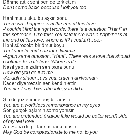
Dönme artık seni ben de terk ettim
Don't come back, because I left you too
Hani mutluluktu bu aşkın sonu
There was happiness at the end of this love
-I couldn't find the right words, there is a question "Hani" in
this sentence. Like this; You said there was a happiness at
the end of this love, where is it? I couldn't see.-
Hani sürecekti bir ömür boyu
That should continue for a lifetime
-Again same question, "Hani". There was a love that should
continue for a lifetime. Where is it?-
Nasıl yaptın zalim sen bana bunu
How did you do it to me.
-Actually singer says you, cruel man/woman-
Kader diyemezsin sen kendin ettin
You can't say it was the fate, you did it.
Şimdi gözlerimde boş bir anısın
You are a worthless remembrance in my eyes
Sen gerçek aşkımın sahte yanısın
You are pretended (maybe fake would be better word) side
of my real love
Ah, Sana değil Tanrım bana acısın
May God be compassionate to me not to you