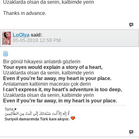
Uzaklarda olsan da senin, kalbimde yerin
Thanks in advance.
LoOlya
said:
05-05-2018
12:59 PM
Bir gönül hikayesi anlatırdı gözlerin
Your eyes would explain a story of a heart,
Uzaklarda olsan da senin, kalbimde yerin
Even if you're far away, my heart is your place.
Anlatamam kalbimin macerası çok derin
I can't express it, my heart's adventure is too deep,
Uzaklarda olsan da senin, kalbimde yerin
Even if you're far away, in my heart is your place.
Syria ♥
لّا إِلَهَ إِلاَّ أَنتَ سُبْحَانَكَ إِنِّي كُنتُ مِنَ الظَّالِمِينَ
Suriyeli damarımda Türk kanı akıyor.