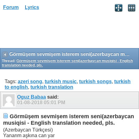
Forum
Lyrics
Görmüşem sevmişem isterem seni(azerbaycan musiqisi - English translation needed, pls.
Thread:
Görmüşem sevmişem isterem seni(azerbaycan musiqisi - English
translation needed, pls.
Tags:
azeri song
,
turkish music
,
turkish songs
,
turkish
to english
,
turkish translation
Oguz Babaa
said:
01-08-2018
05:01 PM
Görmüşem sevmişem isterem seni(azerbaycan
musiqisi - English translation needed, pls.
(Azerbaycan Türkçesi)
Yanarım aşkına can yar