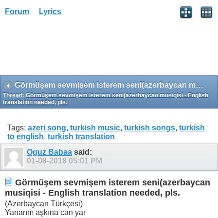
Forum
Lyrics
Görmüşem sevmişem isterem seni(azerbaycan musiqisi - English translation needed, pls.
Thread:
Görmüşem sevmişem isterem seni(azerbaycan musiqisi - English
translation needed, pls.
Tags:
azeri song
,
turkish music
,
turkish songs
,
turkish
to english
,
turkish translation
Oguz Babaa
said:
01-08-2018
05:01 PM
Görmüşem sevmişem isterem seni(azerbaycan
musiqisi - English translation needed, pls.
(Azerbaycan Türkçesi)
Yanarım aşkına can yar