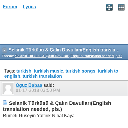
Forum
Lyrics
Selanik Türküsü & Çalın Davulları(English translation needed, pls.)
Thread:
Selanik Türküsü & Çalın Davulları(English translation needed, pls.)
Tags:
turkish
,
turkish music
,
turkish songs
,
turkish to
english
,
turkish translation
Oguz Babaa
said:
01-17-2018
03:50 PM
Selanik Türküsü & Çalın Davulları(English
translation needed, pls.)
Rumeli-Hüseyin Yaltırık-Nihat Kaya