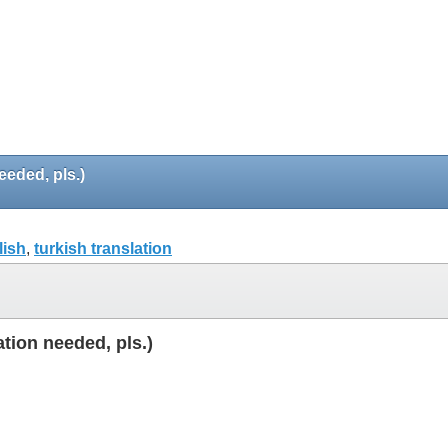
eeded, pls.)
lish
,
turkish translation
tion needed, pls.)