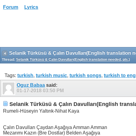
Forum
Lyrics
Selanik Türküsü & Çalın Davulları(English translation n
Thread:
Selanik Türküsü & Çalın Davulları(English translation needed, pls.)
Tags:
turkish
,
turkish music
,
turkish songs
,
turkish to eng
Oguz Babaa
said:
01-17-2018
03:50 PM
Selanik Türküsü & Çalın Davulları(English transla
Rumeli-Hüseyin Yaltırık-Nihat Kaya
Çalın Davulları Çaydan Aşağıya Amman Amman
Mezarımı Kazın (Bre Dostlar) Belden Aşağıya