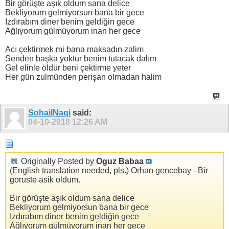
Bir görüşte aşık oldum sana delice
Bekliyorum gelmiyorsun bana bir gece
Izdırabım diner benim geldiğin gece
Ağlıyorum gülmüyorum inan her gece
Acı çektirmek mi bana maksadın zalim
Senden başka yoktur benim tutacak dalım
Gel elinle öldür beni çektirme yeter
Her gün zulmünden perişan olmadan halim
SohailNaqi
said:
04-10-2018
12:26 AM
Originally Posted by
Oguz Babaa
(English translation needed, pls.) Orhan gencebay - Bir
goruste asik oldum.
Bir görüşte aşık oldum sana delice
Bekliyorum gelmiyorsun bana bir gece
Izdırabım diner benim geldiğin gece
Ağlıyorum gülmüyorum inan her gece