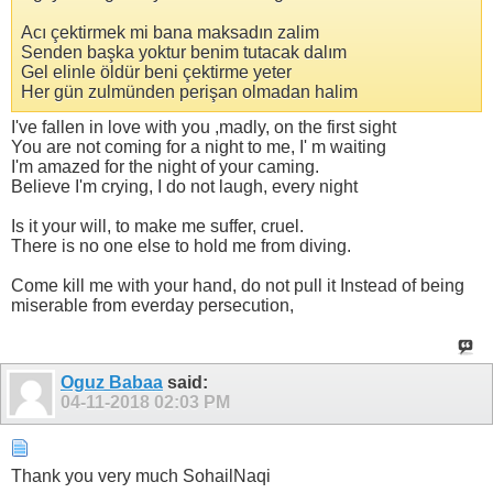
Acı çektirmek mi bana maksadın zalim
Senden başka yoktur benim tutacak dalım
Gel elinle öldür beni çektirme yeter
Her gün zulmünden perişan olmadan halim
I've fallen in love with you ,madly, on the first sight
You are not coming for a night to me, I' m waiting
I'm amazed for the night of your caming.
Believe I'm crying, I do not laugh, every night
Is it your will, to make me suffer, cruel.
There is no one else to hold me from diving.
Come kill me with your hand, do not pull it Instead of being
miserable from everday persecution,
Oguz Babaa
said:
04-11-2018
02:03 PM
Thank you very much SohailNaqi