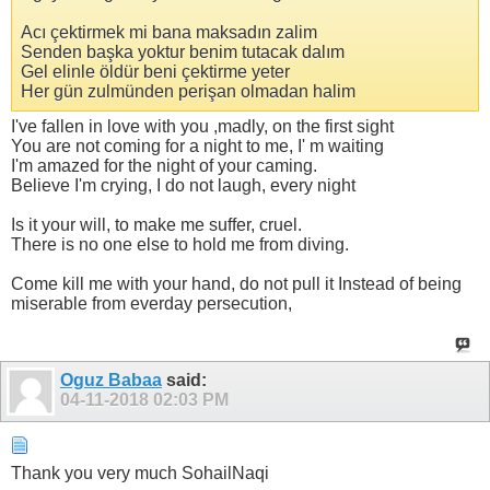
Acı çektirmek mi bana maksadın zalim
Senden başka yoktur benim tutacak dalım
Gel elinle öldür beni çektirme yeter
Her gün zulmünden perişan olmadan halim
I've fallen in love with you ,madly, on the first sight
You are not coming for a night to me, I' m waiting
I'm amazed for the night of your caming.
Believe I'm crying, I do not laugh, every night
Is it your will, to make me suffer, cruel.
There is no one else to hold me from diving.
Come kill me with your hand, do not pull it Instead of being
miserable from everday persecution,
Oguz Babaa
said:
04-11-2018
02:03 PM
Thank you very much SohailNaqi