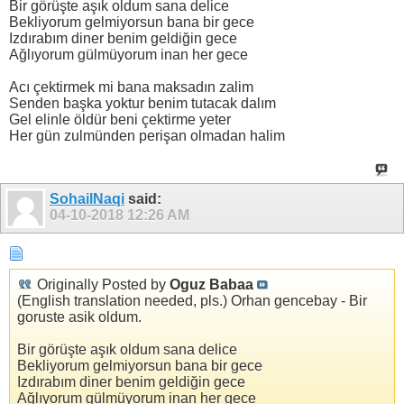
Bir görüşte aşık oldum sana delice
Bekliyorum gelmiyorsun bana bir gece
Izdırabım diner benim geldiğin gece
Ağlıyorum gülmüyorum inan her gece
Acı çektirmek mi bana maksadın zalim
Senden başka yoktur benim tutacak dalım
Gel elinle öldür beni çektirme yeter
Her gün zulmünden perişan olmadan halim
SohailNaqi
said:
04-10-2018
12:26 AM
Originally Posted by
Oguz Babaa
(English translation needed, pls.) Orhan gencebay - Bir
goruste asik oldum.
Bir görüşte aşık oldum sana delice
Bekliyorum gelmiyorsun bana bir gece
Izdırabım diner benim geldiğin gece
Ağlıyorum gülmüyorum inan her gece