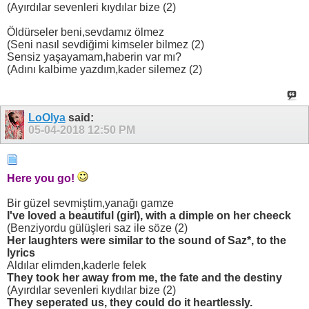
(Ayırdılar sevenleri kıydılar bize (2)
Öldürseler beni,sevdamız ölmez
(Seni nasıl sevdiğimi kimseler bilmez (2)
Sensiz yaşayamam,haberin var mı?
(Adını kalbime yazdım,kader silemez (2)
LoOlya
said:
05-04-2018
12:50 PM
Here you go!
Bir güzel sevmiştim,yanağı gamze
I've loved a beautiful (girl), with a dimple on her cheeck
(Benziyordu gülüşleri saz ile söze (2)
Her laughters were similar to the sound of Saz*, to the
lyrics
Aldılar elimden,kaderle felek
They took her away from me, the fate and the destiny
(Ayırdılar sevenleri kıydılar bize (2)
They seperated us, they could do it heartlessly.