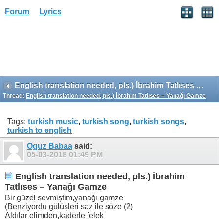
Forum
Lyrics
English translation needed, pls.) İbrahim Tatlıses – Yanağı Gamze
Thread:
English translation needed, pls.) İbrahim Tatlıses – Yanağı Gamze
Tags:
turkish music
,
turkish song
,
turkish songs
,
turkish to english
Oguz Babaa
said:
05-03-2018
01:49 PM
English translation needed, pls.) İbrahim
Tatlıses – Yanağı Gamze
Bir güzel sevmiştim,yanağı gamze
(Benziyordu gülüşleri saz ile söze (2)
Aldılar elimden,kaderle felek