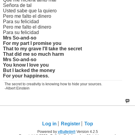
Señora de tal
Usted sabe que la quiero
Pero me falto el dinero
Para su felicidad
Pero me falto el dinero
Para su felicidad
Mrs So-and-so
For my part I promise you
That to my grave I'll take the secret
That did me so much harm
Mrs So-and-so
You know I love you
But I lacked the money
For your happiness.
The secret to creativity is knowing how to hide your sources.
-Albert Einstein
Log in
Register
Top
Powered by
vBulletin®
Version 4.2.5