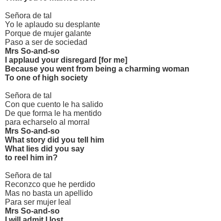
Señora de tal
Yo le aplaudo su desplante
Porque de mujer galante
Paso a ser de sociedad
Mrs So-and-so
I applaud your disregard [for me]
Because you went from being a charming woman
To one of high society
Señora de tal
Con que cuento le ha salido
De que forma le ha mentido
para echarselo al morral
Mrs So-and-so
What story did you tell him
What lies did you say
to reel him in?
Señora de tal
Reconzco que he perdido
Mas no basta un apellido
Para ser mujer leal
Mrs So-and-so
I will admit I lost