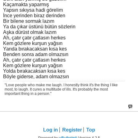
Kaçamakta yaparmış
Yapsın sıkıysa hadi görelim
İnce yerinden biraz derinden
Bir bilene sormak lazım
Ya da çıkar üstünü bütün sözlerin
Aşka dürüst olmak lazım
Ah, çatır çatır çatlasın herkes
Kem gözlere kurşun yağsın
Yarıda bırakacaksan kısa kes
Benden sonra adam olmazsın
Ah, çatır çatır çatlasın herkes
Kem gözlere kurşun yağsın
Yolda bırakacaksan kısa kes
Böyle giderse, adam olmazsın
"Love people who make me laugh. I honestly think it's the thing I like
most, to laugh. It cures a multitude of ills. It's probably the most
important thing in a person."
Log in
Register
Top