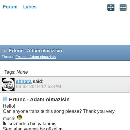
Forum
Lyrics
Ertunc - Adam olmazisin
Thread:
Ertunc - Adam olmazisin
Tags:
None
shhora
said:
03-02-2019
12:53 PM
Ertunc - Adam olmazisin
Hello!
Can anyone translte this song please? Thank you very
much!
İki sözünden biri yalanmış
Seni alan yanmış be güzelim