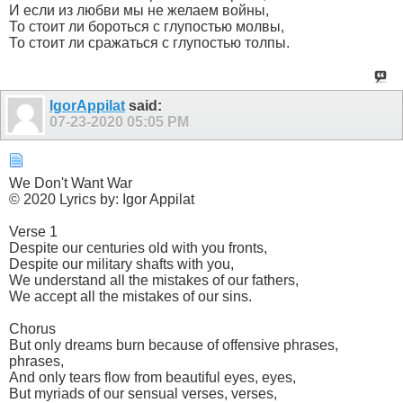
И если из любви мы не желаем войны,
То стоит ли бороться с глупостью молвы,
То стоит ли сражаться с глупостью толпы.
IgorAppilat
said:
07-23-2020
05:05 PM
We Don't Want War
© 2020 Lyrics by: Igor Appilat
Verse 1
Despite our centuries old with you fronts,
Despite our military shafts with you,
We understand all the mistakes of our fathers,
We accept all the mistakes of our sins.
Chorus
But only dreams burn because of offensive phrases,
phrases,
And only tears flow from beautiful eyes, eyes,
But myriads of our sensual verses, verses,