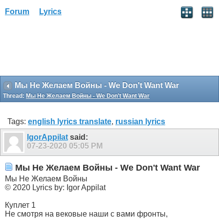
Forum
Lyrics
Мы Не Желаем Войны - We Don't Want War
Thread:
Мы Не Желаем Войны - We Don't Want War
Tags:
english lyrics translate
,
russian lyrics
IgorAppilat
said:
07-23-2020
05:05 PM
Мы Не Желаем Войны - We Don't Want War
Мы Не Желаем Войны
© 2020 Lyrics by: Igor Appilat
Куплет 1
Не смотря на вековые наши с вами фронты,