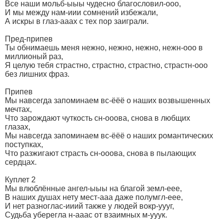
Все наши мольб-ыыы чудесно благословил-ооо,
И мы между нам-иии сомнений избежали,
А искры в глаз-ааах с тех пор заиграли.
Пред-припев
Ты обнимаешь меня нежно, нежно, нежно, нежн-ооо в
миллионый раз,
Я целую тебя страстно, страстно, страстно, страстн-ооо
без лишних фраз.
Припев
Мы навсегда запоминаем вс-ёёё о наших возвышенных
мечтах,
Что зарождают чуткость сн-ооова, снова в любщих
глазах,
Мы навсегда запоминаем вс-ёёё о наших романтических
поступках,
Что разжигают страсть сн-ооова, снова в пылающих
сердцах.
Куплет 2
Мы влюблённые ангел-ыыы на благой земл-еее,
В наших душах нету мест-ааа даже полумгл-еее,
И нет разноглас-ииий также у людей вокр-уууг,
Судьба уберегла н-ааас от взаимных м-ууук.