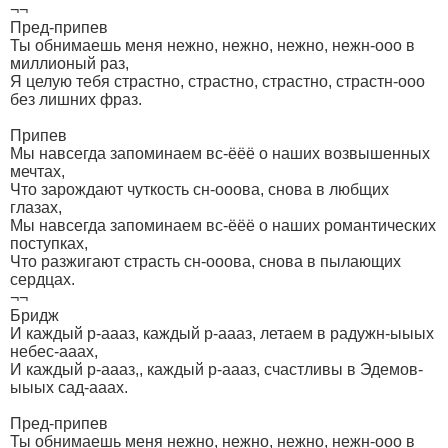
¬¬
Пред-припев
Ты обнимаешь меня нежно, нежно, нежно, нежн-ооо в
миллионый раз,
Я целую тебя страстно, страстно, страстно, страстн-ооо
без лишних фраз.
Припев
Мы навсегда запоминаем вс-ёёё о наших возвышенных
мечтах,
Что зарождают чуткость сн-ооова, снова в любщих
глазах,
Мы навсегда запоминаем вс-ёёё о наших романтических
поступках,
Что разжигают страсть сн-ооова, снова в пылающих
сердцах.
¬¬
Бридж
И каждый р-аааз, каждый р-аааз, летаем в радужн-ыыых
небес-ааах,
И каждый р-аааз,, каждый р-аааз, счастливы в Эдемов-
ыыых сад-ааах.
Пред-припев
Ты обнимаешь меня нежно, нежно, нежно, нежн-ооо в