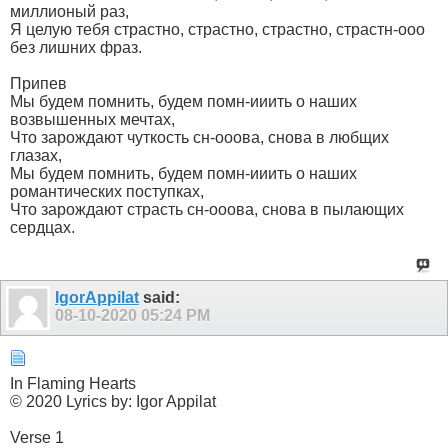
миллионый раз,
Я целую тебя страстно, страстно, страстно, страстн-ооо
без лишних фраз.
Припев
Мы будем помнить, будем помн-ииить о наших
возвышенных мечтах,
Что зарождают чуткость сн-ооова, снова в любщих
глазах,
Мы будем помнить, будем помн-ииить о наших
романтических поступках,
Что зарождают страсть сн-ооова, снова в пылающих
сердцах.
IgorAppilat
said:
08-10-2020
05:24 PM
In Flaming Hearts
© 2020 Lyrics by: Igor Appilat
Verse 1