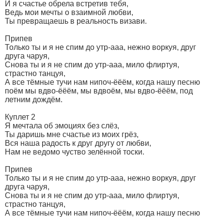
И я счастье обрела встретив тебя,
Ведь мои мечты о взаимной любви,
Ты превращаешь в реальность визави.
Припев
Только ты и я не спим до утр-ааа, нежно воркуя, друг
друга чаруя,
Снова ты и я не спим до утр-ааа, мило флиртуя,
страстно танцуя,
А все тёмные тучи нам нипоч-ёёём, когда нашу песню
поём мы вдво-ёёём, мы вдвоём, мы вдво-ёёём, под
летним дождём.
Куплет 2
Я мечтала об эмоциях без слёз,
Ты даришь мне счастье из моих грёз,
Вся наша радость к друг другу от любви,
Нам не ведомо чуство зелённой тоски.
Припев
Только ты и я не спим до утр-ааа, нежно воркуя, друг
друга чаруя,
Снова ты и я не спим до утр-ааа, мило флиртуя,
страстно танцуя,
А все тёмные тучи нам нипоч-ёёём, когда нашу песню