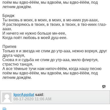
поём мы вдво-ёёём, мы вдвоём, мы вдво-ёёём, под
летним дождём.
Бридж
Ты вновь в моих, в моих, в моих, в мо-ииих рук-ааах,
Я растворяюсь в твоих, в твоих, в твоих, в тво-ииих глаз-
ааах.
И ничего не нужно больше мн-еее,
Когда поёт любовь в моей душ-еее.
Припев
Только я и звезда не спим до утр-ааа, нежно воркуя, друг
друга чаруя,
Снова я и судьба не спим до утр-ааа, мило флиртуя,
страстно танцуя,
А все тёмные тучи нам нипоч-ёёём, когда нашу песню
поём мы вдво-ёёём, мы вдвоём, мы вдво-ёёём, под
летним дождём.
IgorAppilat
said:
08-17-2020
11:06 AM