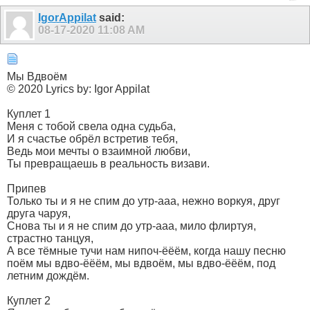
IgorAppilat
said:
08-17-2020
11:08 AM
Мы Вдвоём
© 2020 Lyrics by: Igor Appilat
Куплет 1
Меня с тобой свела одна судьба,
И я счастье обрёл встретив тебя,
Ведь мои мечты о взаимной любви,
Ты превращаешь в реальность визави.
Припев
Только ты и я не спим до утр-ааа, нежно воркуя, друг
друга чаруя,
Снова ты и я не спим до утр-ааа, мило флиртуя,
страстно танцуя,
А все тёмные тучи нам нипоч-ёёём, когда нашу песню
поём мы вдво-ёёём, мы вдвоём, мы вдво-ёёём, под
летним дождём.
Куплет 2