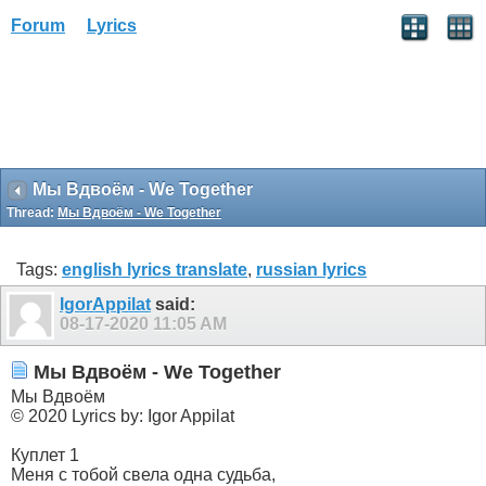
Forum
Lyrics
Мы Вдвоём - We Together
Thread:
Мы Вдвоём - We Together
Tags:
english lyrics translate
,
russian lyrics
IgorAppilat
said:
08-17-2020
11:05 AM
Мы Вдвоём - We Together
Мы Вдвоём
© 2020 Lyrics by: Igor Appilat
Куплет 1
Меня с тобой свела одна судьба,