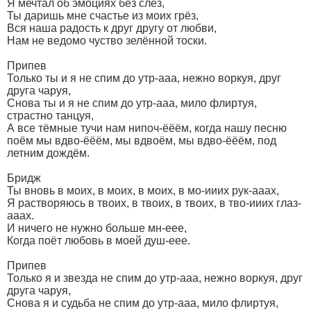
Я мечтал об эмоциях без слёз,
Ты даришь мне счастье из моих грёз,
Вся наша радость к друг другу от любви,
Нам не ведомо чуство зелённой тоски.
Припев
Только ты и я не спим до утр-ааа, нежно воркуя, друг
друга чаруя,
Снова ты и я не спим до утр-ааа, мило флиртуя,
страстно танцуя,
А все тёмные тучи нам нипоч-ёёём, когда нашу песню
поём мы вдво-ёёём, мы вдвоём, мы вдво-ёёём, под
летним дождём.
Бридж
Ты вновь в моих, в моих, в моих, в мо-ииих рук-ааах,
Я растворяюсь в твоих, в твоих, в твоих, в тво-ииих глаз-
ааах.
И ничего не нужно больше мн-еее,
Когда поёт любовь в моей душ-еее.
Припев
Только я и звезда не спим до утр-ааа, нежно воркуя, друг
друга чаруя,
Снова я и судьба не спим до утр-ааа, мило флиртуя,