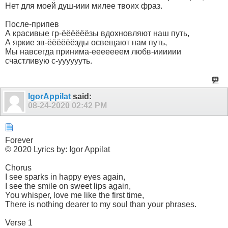
Нет для моей душ-иии милее твоих фраз.
После-припев
А красивые гр-ёёёёёёзы вдохновляют наш путь,
А яркие зв-ёёёёёёзды освещают нам путь,
Мы навсегда принима-ееееееем любв-ииииии
счастливую с-ууууууть.
IgorAppilat
said:
08-24-2020
02:42 PM
Forever
© 2020 Lyrics by: Igor Appilat
Chorus
I see sparks in happy eyes again,
I see the smile on sweet lips again,
You whisper, love me like the first time,
There is nothing dearer to my soul than your phrases.
Verse 1