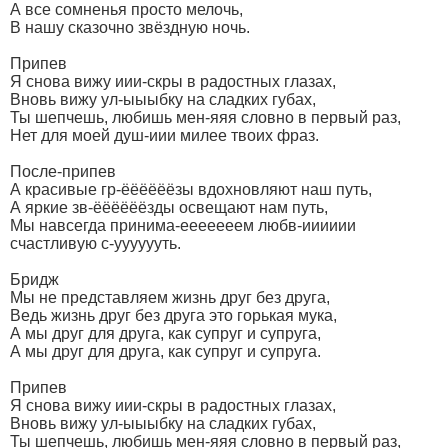
А все сомненья просто мелочь,
В нашу сказочно звёздную ночь.
Припев
Я снова вижу иии-скры в радостных глазах,
Вновь вижу ул-ыыыбку на сладких губах,
Ты шепчешь, любишь мен-яяя словно в первый раз,
Нет для моей душ-иии милее твоих фраз.
После-припев
А красивые гр-ёёёёёёзы вдохновляют наш путь,
А яркие зв-ёёёёёёзды освещают нам путь,
Мы навсегда принима-ееееееем любв-ииииии
счастливую с-ууууууть.
Бридж
Мы не представляем жизнь друг без друга,
Ведь жизнь друг без друга это горькая мука,
А мы друг для друга, как супруг и супруга,
А мы друг для друга, как супруг и супруга.
Припев
Я снова вижу иии-скры в радостных глазах,
Вновь вижу ул-ыыыбку на сладких губах,
Ты шепчешь, любишь мен-яяя словно в первый раз,