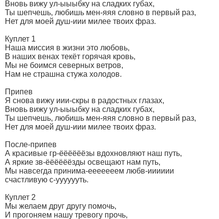
Вновь вижу ул-ыыыбку на сладких губах,
Ты шепчешь, любишь мен-яяя словно в первый раз,
Нет для моей душ-иии милее твоих фраз.
Куплет 1
Наша миссия в жизни это любовь,
В наших венах текёт горячая кровь,
Мы не боимся северных ветров,
Нам не страшна стужа холодов.
Припев
Я снова вижу иии-скры в радостных глазах,
Вновь вижу ул-ыыыбку на сладких губах,
Ты шепчешь, любишь мен-яяя словно в первый раз,
Нет для моей душ-иии милее твоих фраз.
После-припев
А красивые гр-ёёёёёёзы вдохновляют наш путь,
А яркие зв-ёёёёёёзды освещают нам путь,
Мы навсегда принима-ееееееем любв-ииииии
счастливую с-ууууууть.
Куплет 2
Мы желаем друг другу помочь,
И прогоняем нашу тревогу прочь,