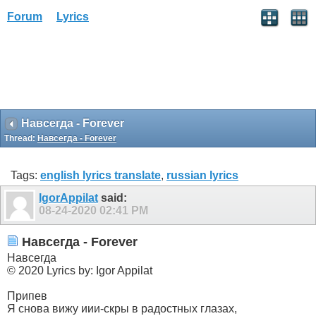
Forum
Lyrics
Навсегда - Forever
Thread:
Навсегда - Forever
Tags:
english lyrics translate
,
russian lyrics
IgorAppilat
said:
08-24-2020
02:41 PM
Навсегда - Forever
Навсегда
© 2020 Lyrics by: Igor Appilat
Припев
Я снова вижу иии-скры в радостных глазах,