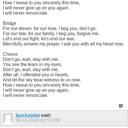
How I swear to you sincerely this time,
I will never give up on you again,
I will never renunciate.
Bridge
For our dream, for our love, I beg you, don't go,
For our fate, for our family, I beg you, forgive me,
Let's end our fight, let's end our war,
Mercifully answer my prayer, I ask you with all my heart now.
Chorus
Don't go, wait, stay with me,
You see the tears in my eyes,
Don't go, wait, stay with me,
After all, I offended you in hearts,
And let the sky bear witness to us now,
How I swear to you sincerely this time,
I will never give up on you again,
I will never renunciate.
IgorAppilat
said:
08-24-2020
02:53 PM