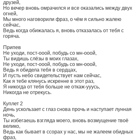
друзей,
Но вечер вновь омрачился и все оказались между двух
огней,
Мы много наговорили фраз, о чём я сильно жалею
сейчас,
Ведь когда обижалась я, вновь отказалась от тебя с
горяча.
Припев
Не уходи, пост-ооой, побудь со мн-ооой,
Ты видишь слёзы в моих глазах,
Не уходи, пост-ооой, побудь со мн-ооой,
Ведь я обидела тебя в сердцах,
И пусть небо свидетельствует нам сейчас,
Как я тебе клянусь искренне в этот раз,
Я никогда от тебя больше не откаж-ууусь,
Никогда не отрекусь.
Куплет 2
День ускользает с глаз снова прочь и наступает лунная
ночь,
Ты избегаешь взгляда моего, вновь возмущение твоё
велико,
Ведь как бывает в ссорах у нас, мы не жалеем обидных
фраз,