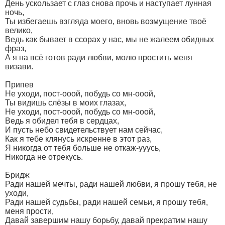
День ускользает с глаз снова прочь и наступает лунная
ночь,
Ты избегаешь взгляда моего, вновь возмущение твоё
велико,
Ведь как бывает в ссорах у нас, мы не жалеем обидных
фраз,
А я на всё готов ради любви, молю простить меня
визави.
Припев
Не уходи, пост-ооой, побудь со мн-ооой,
Ты видишь слёзы в моих глазах,
Не уходи, пост-ооой, побудь со мн-ооой,
Ведь я обидел тебя в сердцах,
И пусть небо свидетельствует нам сейчас,
Как я тебе клянусь искренне в этот раз,
Я никогда от тебя больше не откаж-ууусь,
Никогда не отрекусь.
Бридж
Ради нашей мечты, ради нашей любви, я прошу тебя, не
уходи,
Ради нашей судьбы, ради нашей семьи, я прошу тебя,
меня прости,
Давай завершим нашу борьбу, давай прекратим нашу