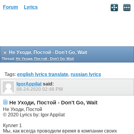
Forum
Lyrics
Не Уходи, Постой - Don't Go, Wait
Thread:
Не Уходи, Постой - Don't Go, Wait
Tags:
english lyrics translate
,
russian lyrics
IgorAppilat
said:
08-24-2020
02:46 PM
Не Уходи, Постой - Don't Go, Wait
Не Уходи, Постой
© 2020 Lyrics by: Igor Appilat
Куплет 1
Мы, как всегда проводили время в компании своих