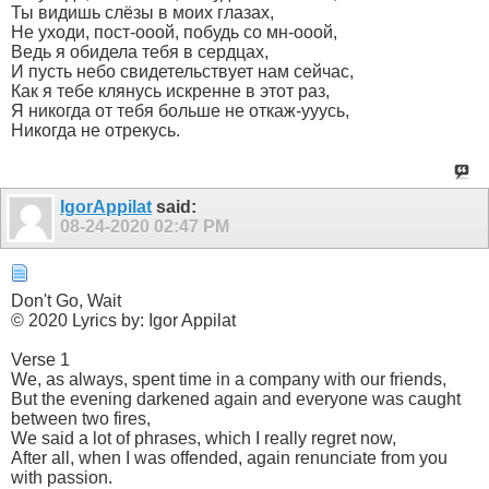
Ты видишь слёзы в моих глазах,
Не уходи, пост-ооой, побудь со мн-ооой,
Ведь я обидела тебя в сердцах,
И пусть небо свидетельствует нам сейчас,
Как я тебе клянусь искренне в этот раз,
Я никогда от тебя больше не откаж-ууусь,
Никогда не отрекусь.
IgorAppilat
said:
08-24-2020
02:47 PM
Don't Go, Wait
© 2020 Lyrics by: Igor Appilat
Verse 1
We, as always, spent time in a company with our friends,
But the evening darkened again and everyone was caught
between two fires,
We said a lot of phrases, which I really regret now,
After all, when I was offended, again renunciate from you
with passion.