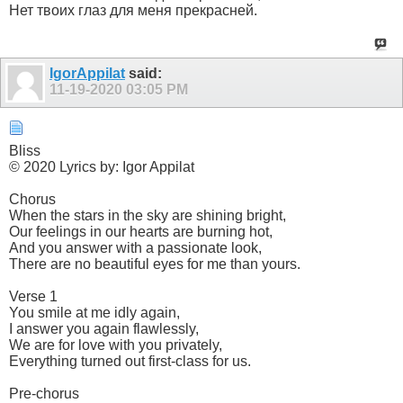
Нет твоих глаз для меня прекрасней.
IgorAppilat
said:
11-19-2020
03:05 PM
Bliss
© 2020 Lyrics by: Igor Appilat
Chorus
When the stars in the sky are shining bright,
Our feelings in our hearts are burning hot,
And you answer with a passionate look,
There are no beautiful eyes for me than yours.
Verse 1
You smile at me idly again,
I answer you again flawlessly,
We are for love with you privately,
Everything turned out first-class for us.
Pre-chorus