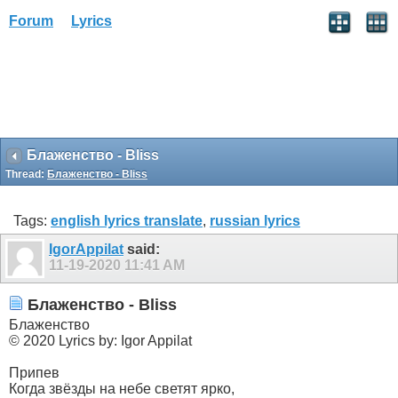
Forum
Lyrics
Блаженство - Bliss
Thread:
Блаженство - Bliss
Tags:
english lyrics translate
,
russian lyrics
IgorAppilat
said:
11-19-2020
11:41 AM
Блаженство - Bliss
Блаженство
© 2020 Lyrics by: Igor Appilat
Припев
Когда звёзды на небе светят ярко,