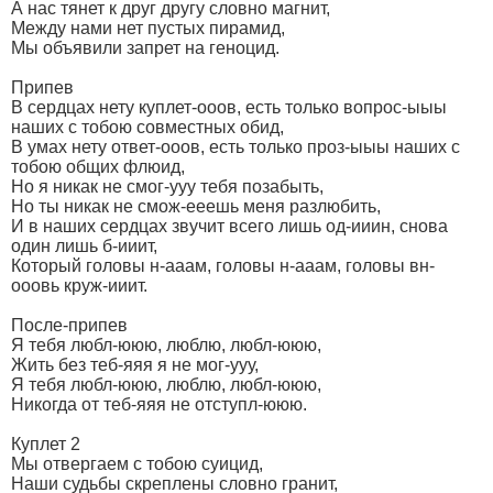
А нас тянет к друг другу словно магнит,
Между нами нет пустых пирамид,
Мы объявили запрет на геноцид.
Припев
В сердцах нету куплет-ооов, есть только вопрос-ыыы
наших с тобою совместных обид,
В умах нету ответ-ооов, есть только проз-ыыы наших с
тобою общих флюид,
Но я никак не cмог-ууу тебя позабыть,
Но ты никак не cмож-ееешь меня разлюбить,
И в наших сердцах звучит всего лишь од-ииин, снова
один лишь б-ииит,
Который головы н-ааам, головы н-ааам, головы вн-
ооовь круж-ииит.
После-припев
Я тебя любл-ююю, люблю, любл-ююю,
Жить без теб-яяя я не мог-ууу,
Я тебя любл-ююю, люблю, любл-ююю,
Никогда от теб-яяя не отступл-ююю.
Куплет 2
Мы отвергаем с тобою суицид,
Наши судьбы скреплены словно гранит,