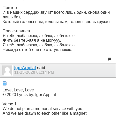
Повтор
И в наших сердцах звучит всего лишь один, снова один
лишь бит,
Который головы нам, головы нам, головы вновь кружит.
После-припев
Я тебя любл-ююю, люблю, любл-ююю,
Жить без теб-яяя я не мог-ууу,
Я тебя любл-ююю, люблю, любл-ююю,
Никогда от теб-яяя не отступл-ююю.
IgorAppilat
said:
11-25-2020
01:14 PM
Love, Love, Love
© 2020 Lyrics by: Igor Appilat
Verse 1
We do not plan a memorial service with you,
And we are drawn to each other like a magnet,