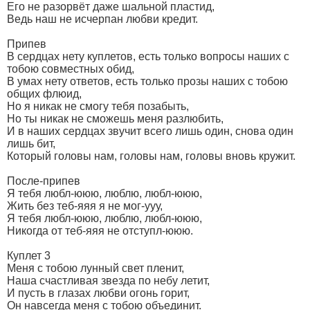
Его не разорвёт даже шальной пластид,
Ведь наш не исчерпан любви кредит.
Припев
В сердцах нету куплетов, есть только вопросы наших с
тобою совместных обид,
В умах нету ответов, есть только прозы наших с тобою
общих флюид,
Но я никак не cмогу тебя позабыть,
Но ты никак не cможешь меня разлюбить,
И в наших сердцах звучит всего лишь один, снова один
лишь бит,
Который головы нам, головы нам, головы вновь кружит.
После-припев
Я тебя любл-ююю, люблю, любл-ююю,
Жить без теб-яяя я не мог-ууу,
Я тебя любл-ююю, люблю, любл-ююю,
Никогда от теб-яяя не отступл-ююю.
Куплет 3
Меня с тобою лунный свет пленит,
Наша счастливая звезда по небу летит,
И пусть в глазах любви огонь горит,
Он навсегда меня с тобою объединит.