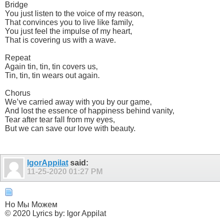
Bridge
You just listen to the voice of my reason,
That convinces you to live like family,
You just feel the impulse of my heart,
That is covering us with a wave.
Repeat
Again tin, tin, tin covers us,
Tin, tin, tin wears out again.
Chorus
We’ve carried away with you by our game,
And lost the essence of happiness behind vanity,
Tear after tear fall from my eyes,
But we can save our love with beauty.
IgorAppilat
said:
11-25-2020
01:27 PM
Но Мы Можем
© 2020 Lyrics by: Igor Appilat