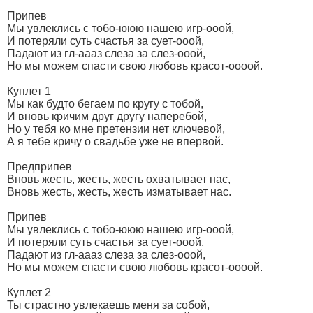
Припев
Мы увлеклись с тобо-ююю нашею игр-ооой,
И потеряли суть счастья за сует-ооой,
Падают из гл-аааз слеза за слез-ооой,
Но мы можем спасти свою любовь красот-оооой.
Куплет 1
Мы как будто бегаем по кругу с тобой,
И вновь кричим друг другу наперебой,
Но у тебя ко мне претензии нет ключевой,
А я тебе кричу о свадьбе уже не впервой.
Предприпев
Вновь жесть, жесть, жесть охватывает нас,
Вновь жесть, жесть, жесть изматывает нас.
Припев
Мы увлеклись с тобо-ююю нашею игр-ооой,
И потеряли суть счастья за сует-ооой,
Падают из гл-аааз слеза за слез-ооой,
Но мы можем спасти свою любовь красот-оооой.
Куплет 2
Ты страстно увлекаешь меня за собой,