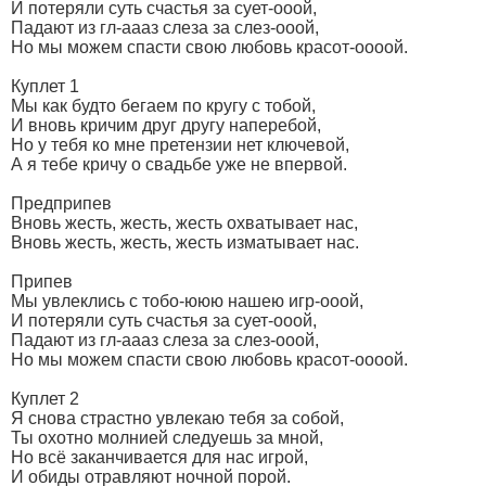
И потеряли суть счастья за сует-ооой,
Падают из гл-аааз слеза за слез-ооой,
Но мы можем спасти свою любовь красот-оооой.
Куплет 1
Мы как будто бегаем по кругу с тобой,
И вновь кричим друг другу наперебой,
Но у тебя ко мне претензии нет ключевой,
А я тебе кричу о свадьбе уже не впервой.
Предприпев
Вновь жесть, жесть, жесть охватывает нас,
Вновь жесть, жесть, жесть изматывает нас.
Припев
Мы увлеклись с тобо-ююю нашею игр-ооой,
И потеряли суть счастья за сует-ооой,
Падают из гл-аааз слеза за слез-ооой,
Но мы можем спасти свою любовь красот-оооой.
Куплет 2
Я снова страстно увлекаю тебя за собой,
Ты охотно молнией следуешь за мной,
Но всё заканчивается для нас игрой,
И обиды отравляют ночной порой.