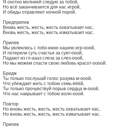
Я охотно молнией следую за тобой,
Но всё заканчивается для нас игрой,
И обиды отравляют ночной порой.
Предприпев
Вновь жесть, жесть, жесть охватывает нас,
Вновь жесть, жесть, жесть изматывает нас.
Припев
Мы увлеклись с тобо-ююю нашею игр-ооой,
И потеряли суть счастья за сует-ооой,
Падают из гл-аааз слеза за слез-ооой,
Но мы можем спасти свою любовь красот-оооой.
Бридж
Ты только послушай голос разума м-ооой,
Что убеждает жить с тобою семь-ёёёй,
Ты только прочувствуй порыв сердца м-ооой,
Что нас накрывает с тобою волн-ооой.
Повтор
Но вновь жесть, жесть, жесть охватывает нас,
Но вновь жесть, жесть, жесть изматывает нас.
Припев