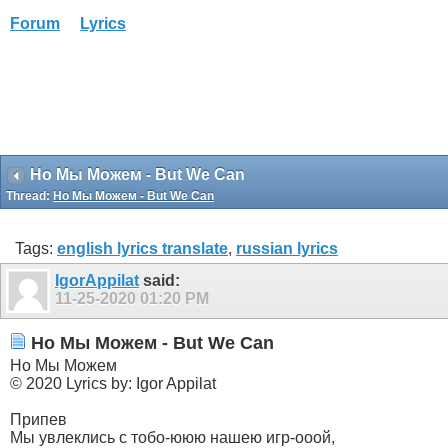
Forum
Lyrics
Но Мы Можем - But We Can
Thread:
Но Мы Можем - But We Can
Tags:
english lyrics translate
,
russian lyrics
IgorAppilat
said:
11-25-2020
01:20 PM
Но Мы Можем - But We Can
Но Мы Можем
© 2020 Lyrics by: Igor Appilat
Припев
Мы увлеклись с тобо-ююю нашею игр-ооой,