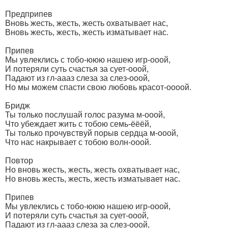
Предприпев
Вновь жесть, жесть, жесть охватывает нас,
Вновь жесть, жесть, жесть изматывает нас.
Припев
Мы увлеклись с тобо-ююю нашею игр-ооой,
И потеряли суть счастья за сует-ооой,
Падают из гл-аааз слеза за слез-ооой,
Но мы можем спасти свою любовь красот-оооой.
Бридж
Ты только послушай голос разума м-ооой,
Что убеждает жить с тобою семь-ёёёй,
Ты только прочувствуй порыв сердца м-ооой,
Что нас накрывает с тобою волн-ооой.
Повтор
Но вновь жесть, жесть, жесть охватывает нас,
Но вновь жесть, жесть, жесть изматывает нас.
Припев
Мы увлеклись с тобо-ююю нашею игр-ооой,
И потеряли суть счастья за сует-ооой,
Падают из гл-аааз слеза за слез-ооой,