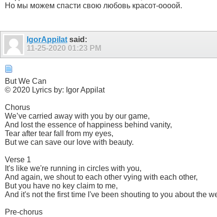
Но мы можем спасти свою любовь красот-оооой.
IgorAppilat
said:
11-25-2020
01:23 PM
But We Can
© 2020 Lyrics by: Igor Appilat
Chorus
We’ve carried away with you by our game,
And lost the essence of happiness behind vanity,
Tear after tear fall from my eyes,
But we can save our love with beauty.
Verse 1
It's like we're running in circles with you,
And again, we shout to each other vying with each other,
But you have no key claim to me,
And it's not the first time I've been shouting to you about the 
Pre-chorus