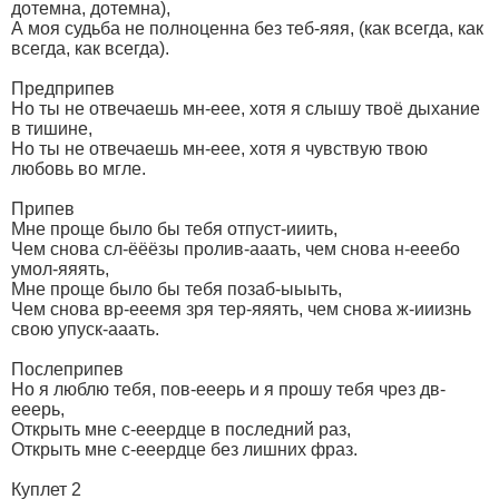
дотемна, дотемна),
А моя судьба не полноценна без теб-яяя, (как всегда, как
всегда, как всегда).
Предприпев
Но ты не отвечаешь мн-еее, хотя я слышу твоё дыхание
в тишине,
Но ты не отвечаешь мн-еее, хотя я чувствую твою
любовь во мгле.
Припев
Мне проще было бы тебя отпуст-ииить,
Чем снова сл-ёёёзы пролив-ааать, чем снова н-ееебо
умол-яяять,
Мне проще было бы тебя позаб-ыыыть,
Чем снова вр-ееемя зря тер-яяять, чем снова ж-ииизнь
свою упуск-ааать.
Послеприпев
Но я люблю тебя, пов-ееерь и я прошу тебя чрез дв-
ееерь,
Открыть мне с-ееердце в последний раз,
Открыть мне с-ееердце без лишних фраз.
Куплет 2