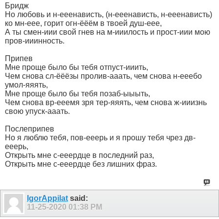
Бридж
Но любовь и н-ееенависть, (н-ееенависть, н-ееенависть)
ко мн-еее, горит огн-ёёём в твоей душ-еее,
А ты смен-иии свой гнев на м-ииилость и прост-иии мою
пров-ииинность.
Припев
Мне проще было бы тебя отпуст-ииить,
Чем снова сл-ёёёзы пролив-ааать, чем снова н-ееебо
умол-яяять,
Мне проще было бы тебя позаб-ыыыть,
Чем снова вр-ееемя зря тер-яяять, чем снова ж-ииизнь
свою упуск-ааать.
Послеприпев
Но я люблю тебя, пов-ееерь и я прошу тебя чрез дв-
ееерь,
Открыть мне с-ееердце в последний раз,
Открыть мне с-ееердце без лишних фраз.
IgorAppilat
said:
11-25-2020
01:38 PM