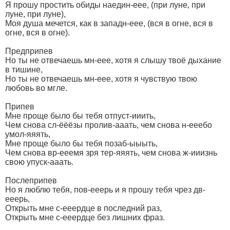
Я прошу простить обиды наедин-еее, (при луне, при
луне, при луне),
Моя душа мечется, как в западн-еее, (вся в огне, вся в
огне, вся в огне).
Предприпев
Но ты не отвечаешь мн-еее, хотя я слышу твоё дыхание
в тишине,
Но ты не отвечаешь мн-еее, хотя я чувствую твою
любовь во мгле.
Припев
Мне проще было бы тебя отпуст-ииить,
Чем снова сл-ёёёзы пролив-ааать, чем снова н-ееебо
умол-яяять,
Мне проще было бы тебя позаб-ыыыть,
Чем снова вр-ееемя зря тер-яяять, чем снова ж-ииизнь
свою упуск-ааать.
Послеприпев
Но я люблю тебя, пов-ееерь и я прошу тебя чрез дв-
ееерь,
Открыть мне с-ееердце в последний раз,
Открыть мне с-ееердце без лишних фраз.