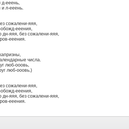
 д-ееень,
 и л-ееень.
без сожалени-яяя,
свобожд-ееения,
 дн-яяя, без сожалени-яяя,
кров-ееения.
капризны,
алендарные числа.
руг люб-oooвь,
руг люб-oooвь.)
без сожалени-яяя,
свобожд-ееения,
 дн-яяя, без сожалени-яяя,
кров-ееения.