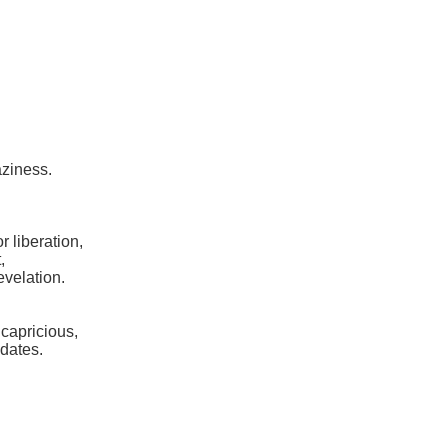
aziness.
 liberation,
,
velation.
capricious,
dates.