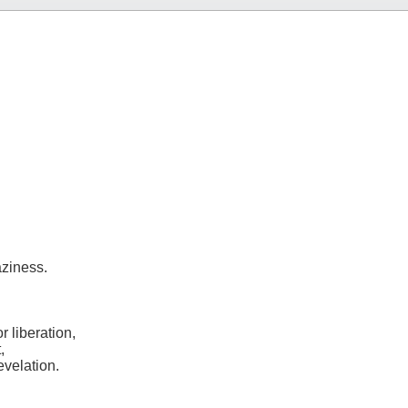
aziness.
 liberation,
,
velation.