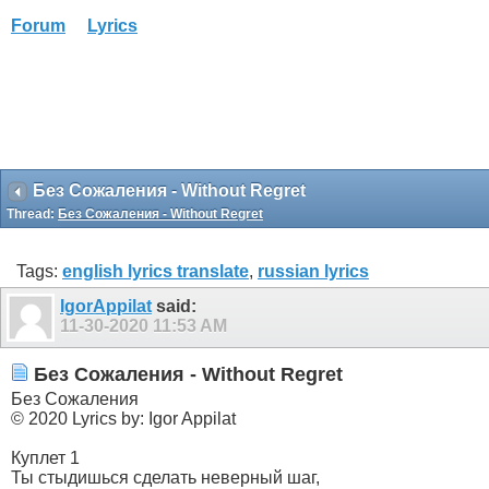
Forum
Lyrics
Без Сожаления - Without Regret
Thread:
Без Сожаления - Without Regret
Tags:
english lyrics translate
,
russian lyrics
IgorAppilat
said:
11-30-2020
11:53 AM
Без Сожаления - Without Regret
Без Сожаления
© 2020 Lyrics by: Igor Appilat
Куплет 1
Ты стыдишься сделать неверный шаг,