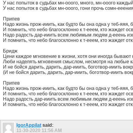
У нас попыток в судьбах мн-ооого, много, мн-ооого каждый
У нас попыток в судьбах мн-ооого, гони прочь сомн-ееения
Припев
Надо жизнь прож-ииить, как будто бы она одна у теб-яяя, 
И помнить, что небо благосклонно к т-ееем, кто жаждет о
Надо радость дар-ииить всем любимым людям д-ееень изо
И помнить, что небо благосклонно к т-ееем, кто жаждет от
Бридж
Цени каждое мгновение в жизни, хотя они иногда бывают 
Люби наделять мгновения смыслом, несмотря на любые к
И не бойся дарить, дарить, дар-ииить, боготвор-ииить вок
(И не бойся дарить, дарить, дар-ииить, боготвор-ииить вок
Припев
Надо жизнь прож-ииить, как будто бы она одна у теб-яяя, 
И помнить, что небо благосклонно к т-ееем, кто жаждет о
Надо радость дар-ииить всем любимым людям д-ееень изо
И помнить, что небо благосклонно к т-ееем, кто жаждет от
IgorAppilat
said:
11-30-2020
11:56 AM