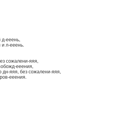
 д-ееень,
 и л-ееень.
без сожалени-яяя,
свобожд-ееения,
 дн-яяя, без сожалени-яяя,
кров-ееения.