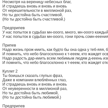
Несмотря на вереницу небесных благ,
И страдаешь вновь и вновь и вновь
От нерешительности в миллионой раз,
Но ты достойна быть счастливой,
(Но ты достойна быть счастливой.)
Предприпев
У нас попыток в судьбах мн-ооого, много, мн-ооого каждый
У нас попыток в судьбах мн-ооого, гони прочь сомн-ееения
Припев
Надо жизнь прож-ииить, как будто бы она одна у теб-яяя, 
И помнить, что небо благосклонно к т-ееем, кто жаждет о
Надо радость дар-ииить всем любимым людям д-ееень изо
И помнить, что небо благосклонно к т-ееем, кто жаждет от
Куплет 2
Ты боишься сказать глупых фраз,
Даже в компании влюблённых глаз,
И страдаешь вновь и вновь и вновь
От неуверенности в миллионой раз,
Но ты достойна быть любимой,
(Но ты достойна быть любимой.)
Предприпев