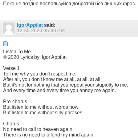
Пока не поздно воспользуйся добротой без лишних фраз.
IgorAppilat
said:
12-30-2020
05:49 PM
Listen To Me
© 2020 Lyrics by: Igor Appilat
Verse 1
Tell me why you don't respect me,
After all, you don't know me at all, at all, at all,
But it's not for nothing that you repeat your stupidity to me,
And every time and every time you annoy me again.
Pre-chorus
But listen to me without words now,
But listen to me without silly phrases.
Chorus
No need to call to heaven again,
There is no need to offend my mind again,