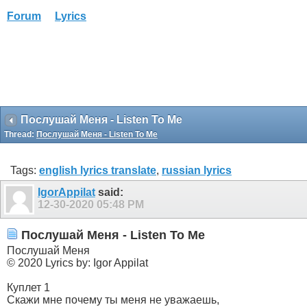
Forum
Lyrics
Послушай Меня - Listen To Me
Thread:
Послушай Меня - Listen To Me
Tags:
english lyrics translate
,
russian lyrics
IgorAppilat
said:
12-30-2020
05:48 PM
Послушай Меня - Listen To Me
Послушай Меня
© 2020 Lyrics by: Igor Appilat
Куплет 1
Скажи мне почему ты меня не уважаешь,