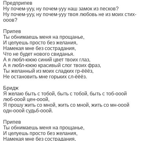
Предприпев
Ну почем-ууу, ну почем-ууу наш замок из песков?
Ну почем-ууу, ну почем-ууу твоя любовь не из моих стих-
ооов?
Припев
Ты обнимаешь меня на прощанье,
И целуешь просто без желания,
Намекая мне без сострадания,
Что не будет нового свиданья.
А я любл-ююю синий цвет твоих глаз,
А я любл-ююю красивый слог твоих фраз,
Ты желанный из моих сладких гр-ёёёз,
Не остановить мне горьких сл-ёёёз.
Бридж
Я желаю быть с тобой, быть с тобой, быть с тоб-ооой
люб-ооой цен-ооой,
Я прошу жить со мной, жить со мной, жить со мн-ооой
одн-ооой судьб-ооой.
Припев
Ты обнимаешь меня на прощанье,
И целуешь просто без желания,
Намекая мне без сострадания,