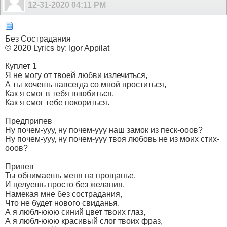
12-31-2020
04:11 PM
Без Сострадания
© 2020 Lyrics by: Igor Appilat
Куплет 1
Я не могу от твоей любви излечиться,
А ты хочешь навсегда со мной проститься,
Как я смог в тебя влюбиться,
Как я смог тебе покориться.
Предприпев
Ну почем-ууу, ну почем-ууу наш замок из песк-ооов?
Ну почем-ууу, ну почем-ууу твоя любовь не из моих стих-
ооов?
Припев
Ты обнимаешь меня на прощанье,
И целуешь просто без желания,
Намекая мне без сострадания,
Что не будет нового свиданья.
А я любл-ююю синий цвет твоих глаз,
А я любл-ююю красивый слог твоих фраз,