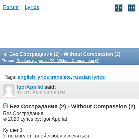
Forum
Lyrics
Без Сострадания (2) - Without Compassion (2)
Thread:
Без Сострадания (2) - Without Compassion (2)
Tags:
english lyrics translate
,
russian lyrics
IgorAppilat
said:
12-31-2020
04:09 PM
Без Сострадания (2) - Without Compassion (2)
Без Сострадания
© 2020 Lyrics by: Igor Appilat
Куплет 1
Я не могу от твоей любви излечиться,