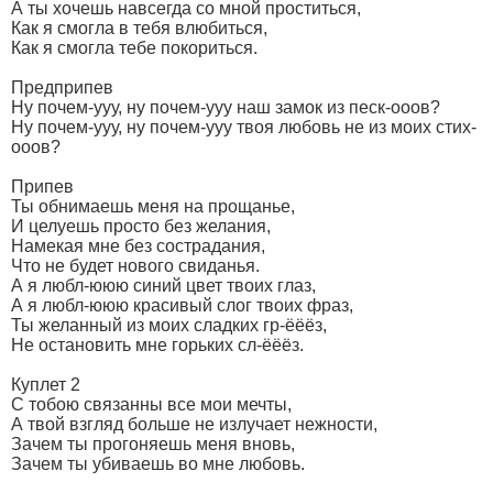
А ты хочешь навсегда со мной проститься,
Как я смогла в тебя влюбиться,
Как я смогла тебе покориться.
Предприпев
Ну почем-ууу, ну почем-ууу наш замок из песк-ооов?
Ну почем-ууу, ну почем-ууу твоя любовь не из моих стих-
ооов?
Припев
Ты обнимаешь меня на прощанье,
И целуешь просто без желания,
Намекая мне без сострадания,
Что не будет нового свиданья.
А я любл-ююю синий цвет твоих глаз,
А я любл-ююю красивый слог твоих фраз,
Ты желанный из моих сладких гр-ёёёз,
Не остановить мне горьких сл-ёёёз.
Куплет 2
С тобою связанны все мои мечты,
А твой взгляд больше не излучает нежности,
Зачем ты прогоняешь меня вновь,
Зачем ты убиваешь во мне любовь.