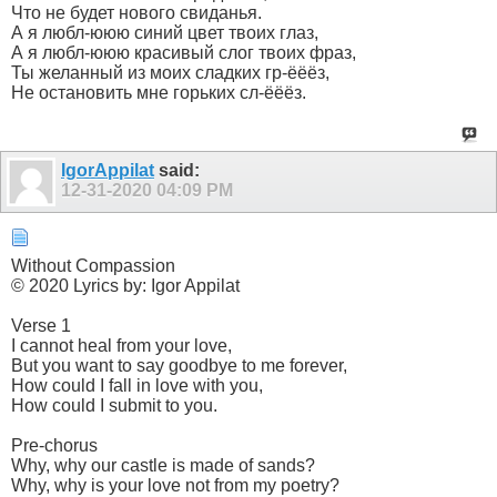
Что не будет нового свиданья.
А я любл-ююю синий цвет твоих глаз,
А я любл-ююю красивый слог твоих фраз,
Ты желанный из моих сладких гр-ёёёз,
Не остановить мне горьких сл-ёёёз.
IgorAppilat
said:
12-31-2020
04:09 PM
Without Compassion
© 2020 Lyrics by: Igor Appilat
Verse 1
I cannot heal from your love,
But you want to say goodbye to me forever,
How could I fall in love with you,
How could I submit to you.
Pre-chorus
Why, why our castle is made of sands?
Why, why is your love not from my poetry?