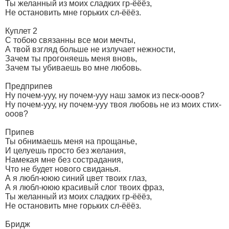
Ты желанный из моих сладких гр-ёёёз,
Не остановить мне горьких сл-ёёёз.
Куплет 2
С тобою связанны все мои мечты,
А твой взгляд больше не излучает нежности,
Зачем ты прогоняешь меня вновь,
Зачем ты убиваешь во мне любовь.
Предприпев
Ну почем-ууу, ну почем-ууу наш замок из песк-ооов?
Ну почем-ууу, ну почем-ууу твоя любовь не из моих стих-
ооов?
Припев
Ты обнимаешь меня на прощанье,
И целуешь просто без желания,
Намекая мне без сострадания,
Что не будет нового свиданья.
А я любл-ююю синий цвет твоих глаз,
А я любл-ююю красивый слог твоих фраз,
Ты желанный из моих сладких гр-ёёёз,
Не остановить мне горьких сл-ёёёз.
Бридж