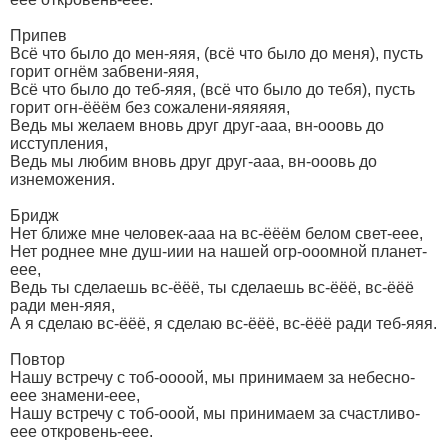
Припев
Всё что было до мен-яяя, (всё что было до меня), пусть
горит огнём забвени-яяя,
Всё что было до теб-яяя, (всё что было до тебя), пусть
горит огн-ёёём без сожалени-яяяяяя,
Ведь мы желаем вновь друг друг-ааа, вн-ооовь до
исступления,
Ведь мы любим вновь друг друг-ааа, вн-ооовь до
изнеможения.
Бридж
Нет ближе мне человек-ааа на вс-ёёём белом свет-еее,
Нет роднее мне душ-иии на нашей огр-ооомной планет-
еее,
Ведь ты сделаешь вс-ёёё, ты сделаешь вс-ёёё, вс-ёёё
ради мен-яяя,
А я сделаю вс-ёёё, я сделаю вс-ёёё, вс-ёёё ради теб-яяя.
Повтор
Нашу встречу с тоб-оооой, мы принимаем за небесно-
еее знамени-еее,
Нашу встречу с тоб-ооой, мы принимаем за счастливо-
еее откровень-еее.