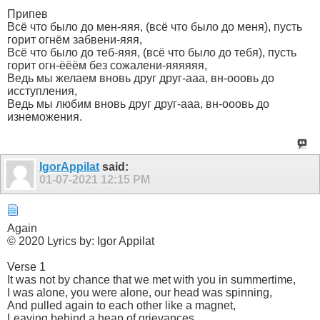
Припев
Всё что было до мен-яяя, (всё что было до меня), пусть
горит огнём забвени-яяя,
Всё что было до теб-яяя, (всё что было до тебя), пусть
горит огн-ёёём без сожалени-яяяяяя,
Ведь мы желаем вновь друг друг-ааа, вн-ооовь до
исступления,
Ведь мы любим вновь друг друг-ааа, вн-ооовь до
изнеможения.
IgorAppilat
said:
01-07-2021
12:15 PM
Again
© 2020 Lyrics by: Igor Appilat
Verse 1
It was not by chance that we met with you in summertime,
I was alone, you were alone, our head was spinning,
And pulled again to each other like a magnet,
Leaving behind a heap of grievances.