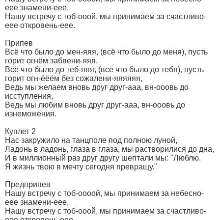
еее знамени-еее,
Нашу встречу с тоб-ооой, мы принимаем за счастливо-
еее откровень-еее.
Припев
Всё что было до мен-яяя, (всё что было до меня), пусть
горит огнём забвени-яяя,
Всё что было до теб-яяя, (всё что было до тебя), пусть
горит огн-ёёём без сожалени-яяяяяя,
Ведь мы желаем вновь друг друг-ааа, вн-ооовь до
исступления,
Ведь мы любим вновь друг друг-ааа, вн-ооовь до
изнеможения.
Куплет 2
Нас закружило на танцполе под полною луной,
Ладонь в ладонь, глаза в глаза, мы растворилися до дна,
И в миллионный раз друг другу шептали мы: "Люблю.
Я жизнь твою в мечту сегодня превращу."
Предприпев
Нашу встречу с тоб-оооой, мы принимаем за небесно-
еее знамени-еее,
Нашу встречу с тоб-ооой, мы принимаем за счастливо-
еее откровень-еее.