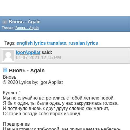
Вновь - Again
Thread:
Вновь - Again
Tags:
english lyrics translate
,
russian lyrics
IgorAppilat
said:
01-07-2021
12:15 PM
Вновь - Again
Вновь
© 2020 Lyrics by: Igor Appilat
Куплет 1
Мы не случайно встретились с тобой летнею порой,
Я был один, ты была одна, у нас закружилась голова,
И потянуло вновь к друг другу словно как магнит,
Оставив позади себя ворох из обид.
Предприпев
Нашу встречу с тоб-оооой, мы принимаем за небесно-