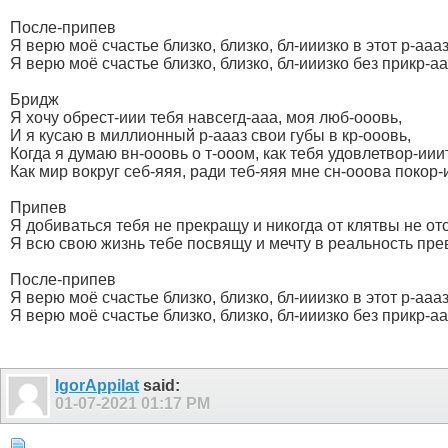
После-припев
Я верю моё счастье близко, близко, бл-ииизко в этот р-аааз
Я верю моё счастье близко, близко, бл-ииизко без прикр-аа
Бридж
Я хочу обрест-иии тебя навсегд-ааа, моя люб-ооовь,
И я кусаю в миллионный р-аааз свои губы в кр-ооовь,
Когда я думаю вн-ооовь о т-ооом, как тебя удовлетвор-иии
Как мир вокруг себ-яяя, ради теб-яяя мне сн-ооова покор-
Припев
Я добиваться тебя не прекращу и никогда от клятвы не от
Я всю свою жизнь тебе посвящу и мечту в реальность пре
После-припев
Я верю моё счастье близко, близко, бл-ииизко в этот р-аааз
Я верю моё счастье близко, близко, бл-ииизко без прикр-аа
IgorAppilat
said:
01-07-2021
01:17 PM