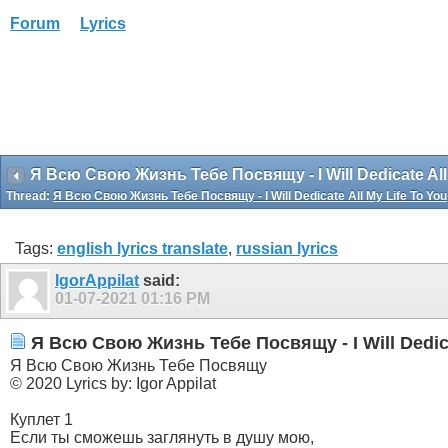
Forum
Lyrics
Я Всю Свою Жизнь Тебе Посвящу - I Will Dedicate All
Thread:
Я Всю Свою Жизнь Тебе Посвящу - I Will Dedicate All My Life To You
Tags:
english lyrics translate
,
russian lyrics
IgorAppilat
said:
01-07-2021
01:16 PM
Я Всю Свою Жизнь Тебе Посвящу - I Will Dedica
Я Всю Свою Жизнь Тебе Посвящу
© 2020 Lyrics by: Igor Appilat
Куплет 1
Если ты сможешь заглянуть в душу мою,