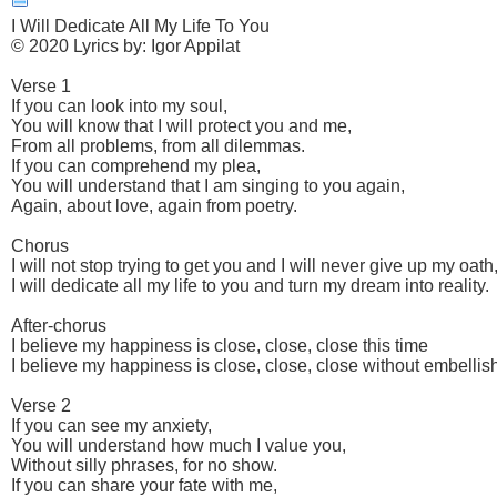
I Will Dedicate All My Life To You
© 2020 Lyrics by: Igor Appilat
Verse 1
If you can look into my soul,
You will know that I will protect you and me,
From all problems, from all dilemmas.
If you can comprehend my plea,
You will understand that I am singing to you again,
Again, about love, again from poetry.
Chorus
I will not stop trying to get you and I will never give up my oath
I will dedicate all my life to you and turn my dream into reality.
After-chorus
I believe my happiness is close, close, close this time
I believe my happiness is close, close, close without embellis
Verse 2
If you can see my anxiety,
You will understand how much I value you,
Without silly phrases, for no show.
If you can share your fate with me,