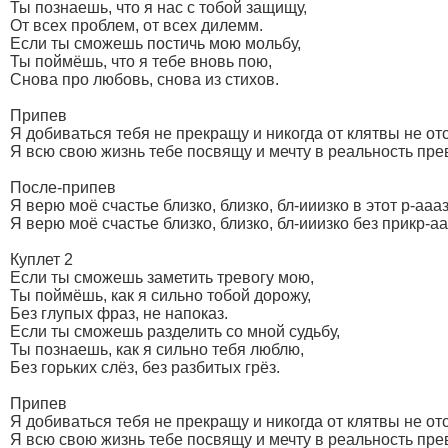
Ты познаешь, что я нас с тобой защищу,
От всех проблем, от всех дилемм.
Если ты сможешь постичь мою мольбу,
Ты поймёшь, что я тебе вновь пою,
Снова про любовь, снова из стихов.
Припев
Я добиваться тебя не прекращу и никогда от клятвы не от
Я всю свою жизнь тебе посвящу и мечту в реальность пре
После-припев
Я верю моё счастье близко, близко, бл-ииизко в этот р-аааз
Я верю моё счастье близко, близко, бл-ииизко без прикр-аа
Куплет 2
Если ты сможешь заметить тревогу мою,
Ты поймёшь, как я сильно тобой дорожу,
Без глупых фраз, не напоказ.
Если ты сможешь разделить со мной судьбу,
Ты познаешь, как я сильно тебя люблю,
Без горьких слёз, без разбитых грёз.
Припев
Я добиваться тебя не прекращу и никогда от клятвы не от
Я всю свою жизнь тебе посвящу и мечту в реальность пре