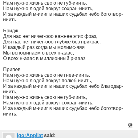
Нам нужно жизнь свою не губ-ииить,
Нам нужно людей вокруг сохран-ииить,
И за каждый м-иииг в наших судьбах небо боготвор-
ииить.
Бридж
Для нас нет ничег-ооо важнее этих фраз,
Для нас нет ничег-ооо глубже без прикрас.
И каждый раз когда мы молимс-яяя
Мы вспоминаем о всех н-ааас,
О всех н-ааас в миллионный р-аааз.
Припев
Нам нужно жизнь свою не гнев-ииить,
Нам нужно людей вокруг полюб-ииить,
И за каждый м-иииг в наших судьбах небо благодар-
ииить,
Нам нужно жизнь свою не губ-ииить,
Нам нужно людей вокруг сохран-ииить,
И за каждый м-иииг в наших судьбах небо боготвор-
ииить.
IgorAppilat
said: