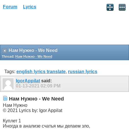
Forum
Lyrics
Нам Нужно - We Need
Thread:
Нам Нужно - We Need
Tags:
english lyrics translate
,
russian lyrics
IgorAppilat
said:
01-13-2021
02:09 PM
Нам Нужно - We Need
Нам Нужно
© 2021 Lyrics by: Igor Appilat
Куплет 1
Иногда в анализе счатья мы делаем зло,