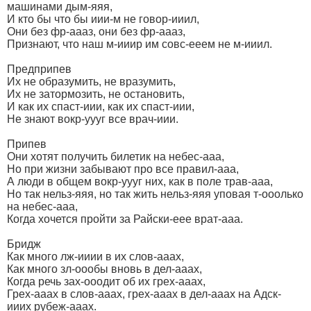
машинами дым-яяя,
И кто бы что бы иии-м не говор-ииил,
Они без фр-аааз, они без фр-аааз,
Признают, что наш м-ииир им совс-ееем не м-ииил.
Предприпев
Их не образумить, не вразумить,
Их не затормозить, не остановить,
И как их спаст-иии, как их спаст-иии,
Не знают вокр-уууг все врач-иии.
Припев
Они хотят получить билетик на небес-ааа,
Но при жизни забывают про все правил-ааа,
А люди в общем вокр-уууг них, как в поле трав-ааа,
Но так нельз-яяя, но так жить нельз-яяя уповая т-ооолько
на небес-ааа,
Когда хочется пройти за Райски-еее врат-ааа.
Бридж
Как много лж-ииии в их слов-ааах,
Как много зл-оообы вновь в дел-ааах,
Когда речь зах-ооодит об их грех-ааах,
Грех-ааах в слов-ааах, грех-ааах в дел-ааах на Адск-
ииих рубеж-ааах.