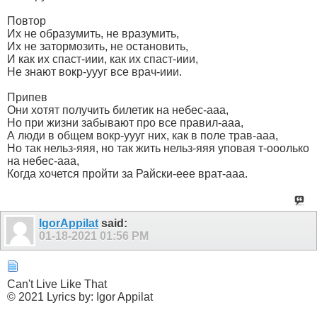
Повтор
Их не образумить, не вразумить,
Их не затормозить, не остановить,
И как их спаст-иии, как их спаст-иии,
Не знают вокр-уууг все врач-иии.
Припев
Они хотят получить билетик на небес-ааа,
Но при жизни забывают про все правил-ааа,
А люди в общем вокр-уууг них, как в поле трав-ааа,
Но так нельз-яяя, но так жить нельз-яяя уповая т-ооолько
на небес-ааа,
Когда хочется пройти за Райски-еее врат-ааа.
IgorAppilat
said:
01-18-2021
01:56 PM
Can't Live Like That
© 2021 Lyrics by: Igor Appilat