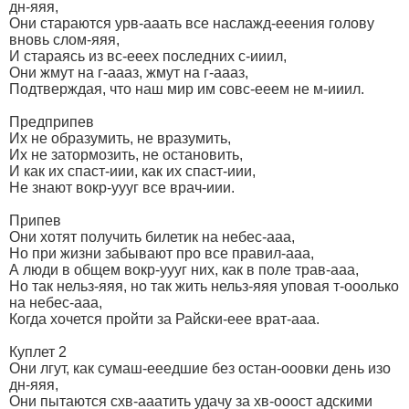
дн-яяя,
Они стараются урв-ааать все наслажд-ееения голову
вновь слом-яяя,
И стараясь из вс-ееех последних с-ииил,
Они жмут на г-аааз, жмут на г-аааз,
Подтверждая, что наш мир им совс-ееем не м-ииил.
Предприпев
Их не образумить, не вразумить,
Их не затормозить, не остановить,
И как их спаст-иии, как их спаст-иии,
Не знают вокр-уууг все врач-иии.
Припев
Они хотят получить билетик на небес-ааа,
Но при жизни забывают про все правил-ааа,
А люди в общем вокр-уууг них, как в поле трав-ааа,
Но так нельз-яяя, но так жить нельз-яяя уповая т-ооолько
на небес-ааа,
Когда хочется пройти за Райски-еее врат-ааа.
Куплет 2
Они лгут, как сумаш-ееедшие без остан-ооовки день изо
дн-яяя,
Они пытаются схв-ааатить удачу за хв-ооост адскими