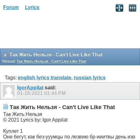
Forum
Lyrics
Так Жить Нельзя - Can't Live Like That
Thread:
Так Жить Нельзя - Can't Live Like That
Tags:
english lyrics translate
,
russian lyrics
IgorAppilat
said:
01-18-2021
01:44 PM
Так Жить Нельзя - Can't Live Like That
Так Жить Нельзя
© 2021 Lyrics by: Igor Appilat
Куплет 1
Они бегут, как без-ууумцы по лезвию бр-ииитвы день изо