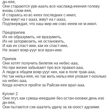
дн-яяя,
Они стараются урв-ааать все наслажд-ееения голову
вновь слом-яяя,
И стараясь из вс-ееех последних с-ииил,
Они жмут на г-аааз, жмут на г-аааз,
Подтверждая, что наш мир им совс-ееем не м-ииил.
Предприпев
Их не образумить, не вразумить,
Их не затормозить, не остановить,
И как их спаст-иии, как их спаст-иии,
Не знают вокр-уууг все врач-иии.
Припев
Они хотят получить билетик на небес-ааа,
Но при жизни забывают про все правил-ааа,
А люди в общем вокр-уууг них, как в поле трав-ааа,
Но так нельз-яяя, но так жить нельз-яяя уповая т-ооолько
на небес-ааа,
Когда хочется пройти за Райски-еее врат-ааа.
Куплет 2
Они лгут, как сумаш-ееедшие без остан-ооовки день изо
дн-яяя,
Они пытаются схв-ааатить удачу за хв-ооост адскими