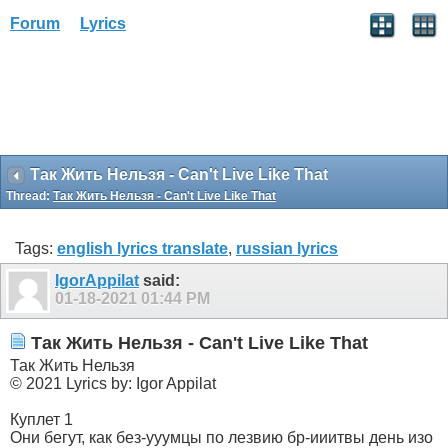
Forum
Lyrics
Так Жить Нельзя - Can't Live Like That
Thread:
Так Жить Нельзя - Can't Live Like That
Tags:
english lyrics translate
,
russian lyrics
IgorAppilat
said:
01-18-2021
01:44 PM
Так Жить Нельзя - Can't Live Like That
Так Жить Нельзя
© 2021 Lyrics by: Igor Appilat
Куплет 1
Они бегут, как без-ууумцы по лезвию бр-ииитвы день изо