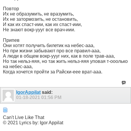
Повтор
Их не образумить, не вразумить,
Их не затормозить, не остановить,
И как их спаст-иии, как их спаст-иии,
Не знают вокр-уууг все врач-иии.
Припев
Они хотят получить билетик на небес-ааа,
Но при жизни забывают про все правил-ааа,
А люди в общем вокр-уууг них, как в поле трав-ааа,
Но так нельз-яяя, но так жить нельз-яяя уповая т-ооолько
на небес-ааа,
Когда хочется пройти за Райски-еее врат-ааа.
IgorAppilat
said:
01-18-2021
01:56 PM
Can't Live Like That
© 2021 Lyrics by: Igor Appilat