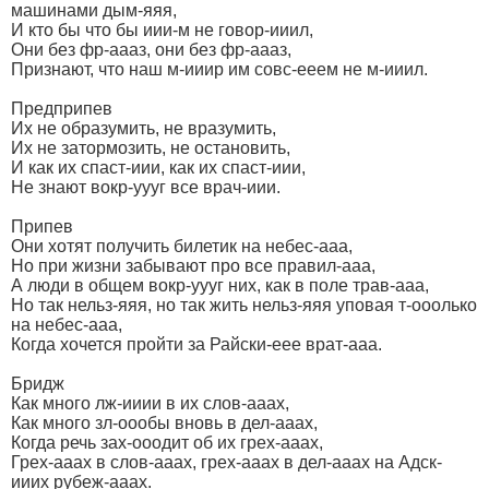
машинами дым-яяя,
И кто бы что бы иии-м не говор-ииил,
Они без фр-аааз, они без фр-аааз,
Признают, что наш м-ииир им совс-ееем не м-ииил.
Предприпев
Их не образумить, не вразумить,
Их не затормозить, не остановить,
И как их спаст-иии, как их спаст-иии,
Не знают вокр-уууг все врач-иии.
Припев
Они хотят получить билетик на небес-ааа,
Но при жизни забывают про все правил-ааа,
А люди в общем вокр-уууг них, как в поле трав-ааа,
Но так нельз-яяя, но так жить нельз-яяя уповая т-ооолько
на небес-ааа,
Когда хочется пройти за Райски-еее врат-ааа.
Бридж
Как много лж-ииии в их слов-ааах,
Как много зл-оообы вновь в дел-ааах,
Когда речь зах-ооодит об их грех-ааах,
Грех-ааах в слов-ааах, грех-ааах в дел-ааах на Адск-
ииих рубеж-ааах.