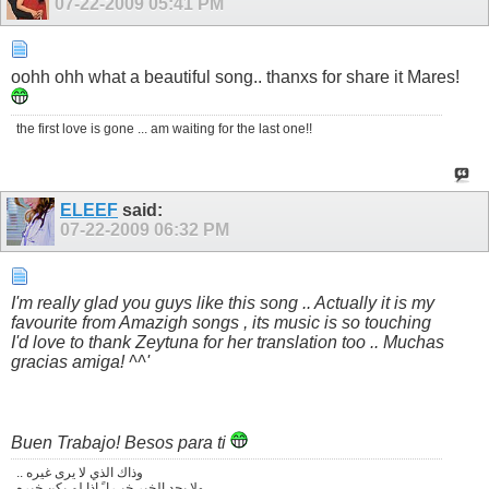
07-22-2009
05:41 PM
oohh ohh what a beautiful song.. thanxs for share it Mares!
the first love is gone ... am waiting for the last one!!
ELEEF
said:
07-22-2009
06:32 PM
I'm really glad you guys like this song .. Actually it is my
favourite from Amazigh songs , its music is so touching
I'd love to thank Zeytuna for her translation too .. Muchas
gracias amiga! ^^'
Buen Trabajo! Besos para ti
.. وذاك الذي لا يرى غيره
ولا يجد الخير خيـرا ً اذا لم يكن خيره