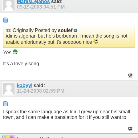
MaresLejanos
said:
09-19-2008
04:51 PM
Originally Posted by
soulef
idir is algerian but he's berberian ,i mean the song is not
arabic unfortunatly but it's soooooo nice
Yes
It's a lovely song !
kabyyl
said:
11-24-2008
02:59 PM
I speak the same language as Idir. I grew up near his small
town, and I can make a translation for it if you still want to.