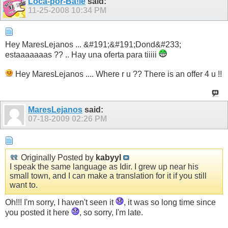
Loca-por-Ba!le
said:
11-25-2008
10:34 PM
Hey MaresLejanos ... &#191;&#191;Dond&#233;
estaaaaaaas ?? .. Hay una oferta para tiiiii
Hey MaresLejanos .... Where r u ?? There is an offer 4 u !!
MaresLejanos
said:
07-18-2009
02:26 PM
Originally Posted by
kabyyl
I speak the same language as Idir. I grew up near his
small town, and I can make a translation for it if you still
want to.
Oh!!! I'm sorry, I haven't seen it
, it was so long time since
you posted it here
, so sorry, I'm late.