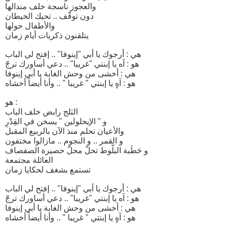
والعجوز ناسجة خلف مندالها
دون توقّف .. تحيك الخيطان
والأطفال حولها
يتلقنون ذكريات أيام زمان
هي : أرجوك يا أبي "إينوفا" .. إفتح لي الباب
هو : آه يا إبنتي "غريبا" .. دعي أساورك ترجّ
هي : أخشى من وحش الغابة يا أبي إينوفا
هو : آهٍ يا إبنتي " غريبا " .. وأنا أيضاً أخشاه
هو :
الثلج رابض خلف الباب
و " الإيحلولين " يسخن في القِدْرِ
والأعيان تحلم منذ الآن بالربيع المقبل
و القمر .. و النجوم .. مازالوا مختفون
و حَطَبة البلّوط تحلّ محلّ حصيرة الصفصاف
العائلة مجتمعة
تستمع بشغف لحكايا زمان
هي : أرجوك يا أبي "إينوفا" .. إفتح لي الباب
هو : آه يا إبنتي "غريبا" .. دعي أساورك ترجّ
هي : أخشى من وحش الغابة يا أبي إينوفا
هو : آهٍ يا إبنتي " غريبا " .. وأنا أيضاً أخشاه