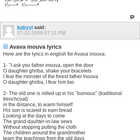
فــــــــراغ .. فـــــراغ
kabyyl
said:
07-22-2009
07:31 PM
Avava inouva lyrics
Here are the lyrics in english for Avava inouva:
1- "I ask you father inouva, open the door
O daughter ghriba, shake your bracelets
I fear the monster of the forest father Inouva
O daughter ghriba, I fear him too
2- The old one is rolled up in his "burnous" (traditional
trenchcoat)
in the distance, to warm himself
His son is scared to earn bread
Looking at the days to come
The grand-dauhter-in-law sews
Without stopping putting the cloth
The children around the grandmother
learn the teachings from the old days