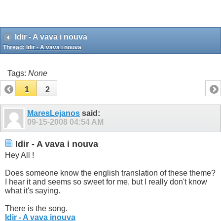
Idir - A vava i nouva
Thread:
Idir - A vava i nouva
Tags:
None
1
2
MaresLejanos
said:
09-15-2008
04:54 AM
Idir - A vava i nouva
Hey All !
Does someone know the english translation of these theme?
I hear it and seems so sweet for me, but I really don't know
what it's saying.
There is the song.
Idir - A vava inouva