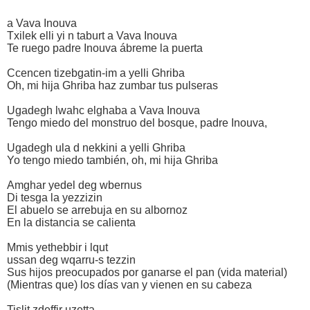
a Vava Inouva
Txilek elli yi n taburt a Vava Inouva
Te ruego padre Inouva ábreme la puerta
Ccencen tizebgatin-im a yelli Ghriba
Oh, mi hija Ghriba haz zumbar tus pulseras
Ugadegh lwahc elghaba a Vava Inouva
Tengo miedo del monstruo del bosque, padre Inouva,
Ugadegh ula d nekkini a yelli Ghriba
Yo tengo miedo también, oh, mi hija Ghriba
Amghar yedel deg wbernus
Di tesga la yezzizin
El abuelo se arrebuja en su albornoz
En la distancia se calienta
Mmis yethebbir i lqut
ussan deg wqarru-s tezzin
Sus hijos preocupados por ganarse el pan (vida material)
(Mientras que) los días van y vienen en su cabeza
Tislit zdeffir uzetta