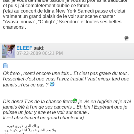
fait, je vous demande pardon je vous ai promis la traduction
et puis j'ai completement oublie ce forum.
j'etai au concert de Idir a New York Samedi passe et c'etai
vraiment un grand plaisir de le voir sur scene chanter
"Avava Inouva", "Chfigh","Ssendou" et toutes ses belles
chansons .
ELEEF
said:
07-23-2009
06:21 PM
Ok frero , merci encore une fois .. Et c'est pas grave du tout ,
l'essentiel c'est que vous l'avez traduit ! Vaut mieux tard que
jamais ,n'est ce pas ?
Dis donc! T'as de la chance frero
je vis en Algérie et je n'ai
jamais été à l'un de ses cancerts .. Eh bin ! Espérant que je
puisse un jour y etre et le voir sur scene .
Il est absolument un grand chanteur x)
.. وذاك الذي لا يرى غيره
ولا يجد الخير خيـرا ً اذا لم يكن خيره