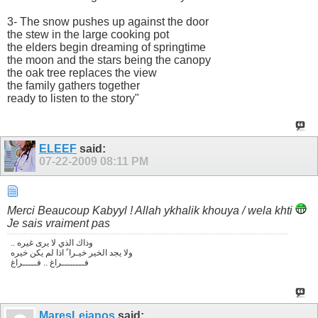
3- The snow pushes up against the door
the stew in the large cooking pot
the elders begin dreaming of springtime
the moon and the stars being the canopy
the oak tree replaces the view
the family gathers together
ready to listen to the story"
ELEEF
said:
07-22-2009
08:11 PM
Merci Beaucoup Kabyyl ! Allah ykhalik khouya / wela khti
Je sais vraiment pas
.. وذاك الذي لا يرى غيره
ولا يجد الخير خيـرا ً اذا لم يكن خيره
فــــــــراغ .. فـــــراغ
MaresLejanos
said: