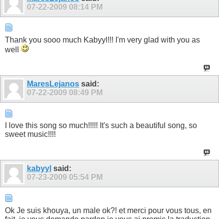
07-22-2009
08:14 PM
Thank you sooo much Kabyyl!!! I'm very glad with you as
well
MaresLejanos
said:
07-22-2009
08:49 PM
I love this song so much!!!!! It's such a beautiful song, so
sweet music!!!!
kabyyl
said:
07-23-2009
05:54 PM
Ok Je suis khouya, un male ok?! et merci pour vous tous, en