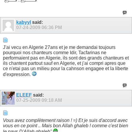
فــــــــراغ .. فـــــراغ
kabyyl
said:
07-24-2009
06:36 PM
J'ai vecu en Algerie 27ans et je me demandai toujours
pourquoi nos chanteurs comme Idir, Tacfarinas ne
performaient pas en Algerie, ils sont des grands chanteurs et
ils chantent partout sauf en Algerie, et j'ai compri apres que
ce n'etai pas un milieu pour la cahnson engagee et la liberte
d'expression.
ELEEF
said:
07-25-2009
09:18 AM
Vous avez complètement raison ! =) Et je suis d'accord avec
vous en ce point .. Mais bon Allah ghaleb ! comme c'est bien
le pays D'Allah ghaleb"