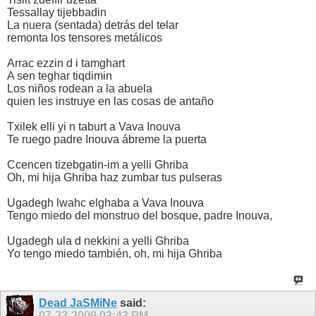
Tessallay tijebbadin
La nuera (sentada) detrás del telar
remonta los tensores metálicos
Arrac ezzin d i tamghart
A sen teghar tiqdimin
Los niños rodean a la abuela
quien les instruye en las cosas de antaño
Txilek elli yi n taburt a Vava Inouva
Te ruego padre Inouva ábreme la puerta
Ccencen tizebgatin-im a yelli Ghriba
Oh, mi hija Ghriba haz zumbar tus pulseras
Ugadegh lwahc elghaba a Vava Inouva
Tengo miedo del monstruo del bosque, padre Inouva,
Ugadegh ula d nekkini a yelli Ghriba
Yo tengo miedo también, oh, mi hija Ghriba
Dead JaSMiNe
said:
07-22-2009
03:42 PM