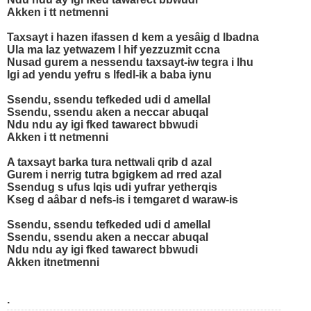
Akken i tt netmenni
Taxsayt i hazen ifassen d kem a yesâig d lbadna
Ula ma laz yetwazem l hif yezzuzmit ccna
Nusad gurem a nessendu taxsayt-iw tegra i lhu
Igi ad yendu yefru s lfedl-ik a baba iynu
Ssendu, ssendu tefkeded udi d amellal
Ssendu, ssendu aken a neccar abuqal
Ndu ndu ay igi fked tawarect bbwudi
Akken i tt netmenni
A taxsayt barka tura nettwali qrib d azal
Gurem i nerrig tutra bgigkem ad rred azal
Ssendug s ufus lqis udi yufrar yetherqis
Kseg d aâbar d nefs-is i temgaret d waraw-is
Ssendu, ssendu tefkeded udi d amellal
Ssendu, ssendu aken a neccar abuqal
Ndu ndu ay igi fked tawarect bbwudi
Akken itnetmenni
.