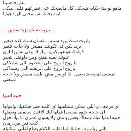
مش فاهمينا
ماهو لو بينا حكايه هنحكى كل مانضحك على نظراتهم قلبى بيبكى
ايوه بحبك بس مخبى الهوا جوايا
....ياريت سنك يزيد سنتين.....
ياريت سنك يزيد سنتين..عشان سنك كده صغير
يزيد لكن فى تكوينك مفيش ولا حاجه تتغير
قوامك هو هو يكون ..ولونك يبقى نفس اللون
عيونك لسه بتفتح ومن دلوقتى بتحير
يا روح الروح على الخطوه اللى شايلاكى
ياروح الروح على الريشه اللى رسماكى
لمسنى لمسه شبعنى....انا لو بس مش طيب مفيش ولا حاجه
تمنعنى
حنيه الدنيا
اى فرحه دى اللى ممكن تستاهلها اى كلمه حب هتكفيك واقولها
اى حاجه حلوه نفسى اعملها ليك الاقيك سابقنى وتعملها
حنيه الدنيا فيك ومعاك بحس بأمان ولا يسوى عمرى الا بيك قول
كنت فين من زمان
اللى زيك وف حنانك لما اقابله الكلام يطلع اغانى بتتكتبله