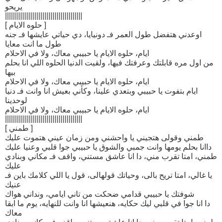
يريحو
|||||||||||||||||||||||||||||||||||||||
[ حلوه الايام ]
اوعدني هتفضل طول العمر فـ دونيايا، دي حياتي عايشها فـ جنه
طول ما انت معايا
ايام، حلوه الايام يا حبيبي معاك، ولا في الاحلام
من اول مره قابلتك وعرفتك فيها، ولقيت الدنيا الحلوه اللي انا بحلم
بيها
ايام، حلوه الايام يا حبيبي معاك، ولا في الاحلام
ايام بتفوت يا حبيبي وبتعدي علينا، وكأني بعيش انا وانت فـ دنيا
لوحدينا
ايام، حلوه الايام يا حبيبي معاك، ولا في الاحلام
|||||||||||||||||||||||||||||||||||||||
[ طمني ]
طمني وقولى هتجيني يا واحشني ومن زمان عيني هتموت عليك
داانا بحلم يومها وانت جمبي والشوق يا حبيبي جوا قلبي وعنيا عليك
طمني، امتا تقرب مني، دا انا عاشق مستني، واقف فـ مكاني وبنادي
عليك
يا غالي، امتا تريح بالى، وحياتك قولهالى، قول يا اللي كلامك باين فـ
عنيك
شوفتك يا حبيبي قدامي ضحكت من تاني ايامي، ونداني هواك
دا انا جوا في قلبي ليك حكايه، هنعيشها انا وانت للنهايه، يوم ما ابقا
معاك