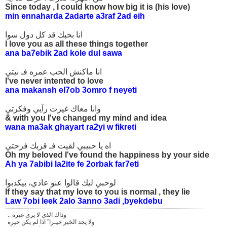
Since today , I could know how big it is (his love)
min ennaharda 2adarte a3raf 2ad eih
انا بحبك قد كل دول سوا
I love you as all these things together
ana ba7ebik 2ad kole dul sawa
انا ماكنش الحب عمره فـ نيتي
I've never intented to love
ana makansh el7ob 3omro f neyeti
وانا معاك غيرت رآيي وفكرتي
& with you I've changed my mind and idea
wana ma3ak ghayart ra2yi w fikreti
اه يا حبيبي لقيت فـ قربك فرحتي
Oh my beloved I've found the happiness by your side
Ah ya 7abibi la2ite fe 2orbak far7eti
لوحبي ليك قالوا عنو عادي، بيكدبوا
If they say that my love to you is normal , they lie
Law 7obi leek 2alo 3anno 3adi ,byekdebu
.. وذاك الذي لا يرى غيره
ولا يجد الخير خيـرا ً اذا لم يكن خيره