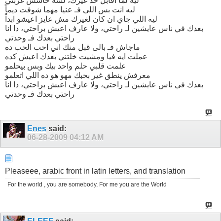
ليه لما اقابل حد غيرك، لسه حاسس غربتي
ليه انت بس اللي فـ عنيا مهما شوفت ديماً
ليه اللي جاي ان كان لغيرك مش عايز اعيشو ابداً
بعدك في ناس عايشين لـ راحتي، ولا عارف اعيش براحتي، دا انا
راحتي بعدك فـ وحدتي
ماجاش فـ بالى قبل منك اني احب الحب ده
عملت ايه فيا ومشيت خلتني بعدك اعيش كده
علمت قلبي حلم واحد بيك وبس بيحلمو
معرفش ينطق غير بحبك مهو هو ده اللي اتعلمو
بعدك في ناس عايشين لـ راحتي، ولا عارف اعيش براحتي، دا انا
راحتي بعدك فـ وحدتي
Enes
said:
06-28-2009
04:12 AM
Pleaseee, arabic front in latin letters, and translation
For the world , you are somebody, For me you are the World