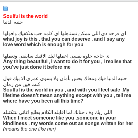
Soulful is the world
حنيه الدنيا
اى فرحه دى اللى ممكن تستاهلها اى كلمه حب هتكفيك واقولها
what joy is this , that you can deserve , and I say any
love word which is enough for you
اى حاجه حلوه نفسى اعملها ليك الاقيك سابقنى وتعملها
Any thing beautiful , I want to do it for you , I realise that
you've just done it before me
حنيه الدنيا فيك ومعاك بحس بأمان ولا يسوى عمرى الا بيك قول
كنت فين من زمان
Soulful is the world in you , and with you I feel safe .My
lifetime doesn't mean anything except with you , tell me
where have you been all this time?
اللى زيك وف حنانك لما اقابله الكلام يطلع اغانى بتتكتبله
When I meet someone like you ,someone in your
kindliness , my words come out as songs written for her
(means the one like her)