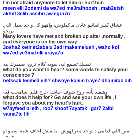
I'm not afraid anymore to let him or hurt him
meen elli 2odami da wa7ed ma3rafhoosh , mab2etsh
akhef 3elih assibu aw egra7u
عشاق كتير اتقابلو عادي ماكملوش، واههو كل واحد يعمل اللي
يريحو
Many lovers have met and broken up after ,normally ,
and everyone is on his own way
3osha2 ketir et2abalu 3adi makamelush , waho kol
wa7ed ye3mal elli yraya7u
نفسك تسمع ايه، شويه كلام تريح، ضميرك بيه
what do you want to hear? some words to satisfy your
conscience ?
nefssak tesme3 eih? shwaye kalem traye7 dhamirak bih
وهيفيد بأيه، روح شوف حياتك، جرح قلبي سامحت فيه
what does it help for? Go and see your own life , I
forgave you about my heart's hurt.
w7ayfeed bi eih , roo7 shoof 7ayatak , gar7 2albi
sama7te fih
مين اللي قدامي دا واحد معرفهوش، مابقتش اخاف عليه اسيبو او
اجرحو