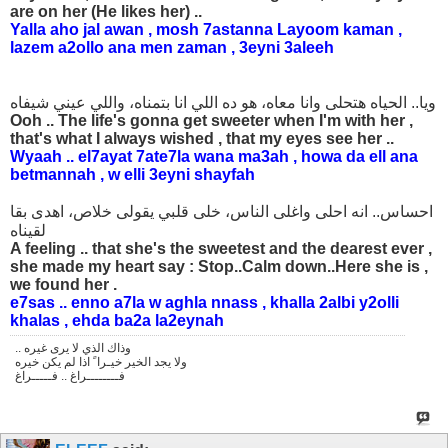
are on her (He likes her) ..
Yalla aho jal awan , mosh 7astanna Layoom kaman ,
lazem a2ollo ana men zaman , 3eyni 3aleeh
ويا.. الحياه هتحلى وانا معاه، هو ده اللي انا بتمناه، واللي عيني شيفاه
Ooh .. The life's gonna get sweeter when I'm with her ,
that's what I always wished , that my eyes see her ..
Wyaah .. el7ayat 7ate7la wana ma3ah , howa da ell ana
betmannah , w elli 3eyni shayfah
احساس.. انه احلى واغلى الناس، خلى قلبي يقولى خلاص، اهدى بقا
لقيناه
A feeling .. that she's the sweetest and the dearest ever ,
she made my heart say : Stop..Calm down..Here she is ,
we found her .
e7sas .. enno a7la w aghla nnass , khalla 2albi y2olli
khalas , ehda ba2a la2eynah
.. وذاك الذي لا يرى غيره
ولا يجد الخير خيـرا ً اذا لم يكن خيره
فــــــــراغ .. فـــــراغ