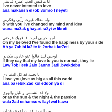
انا ماكنش الحب عمره فـ نيتي
I've never intented to love
ana makansh el7ob 3omro f neyeti
وانا معاك غيرت رآيي وفكرتي
& with you I've changed my mind and idea
wana ma3ak ghayart ra2yi w fikreti
اه يا حبيبي لقيت فـ قربك فرحتي
Oh my beloved I've found the happiness by your side
Ah ya 7abibi la2ite fe 2orbak far7eti
لوحبي ليك قالوا عنو عادي، بيكدبوا
If they say that my love to you is normal , they lie
Law 7obi leek 2alo 3anno 3adi ,byekdebu
انا بحبك قد كل الدنيا دي
I love you,love as big as all this world
ana ba7ebik 2ad kol eddoniya di
ولا قد الشمس والليل والهوى
or as the sun & the night & the passion
wala 2ad eshamss w llayl wel hawa
من النهردا قدرت اعرف قد ايه