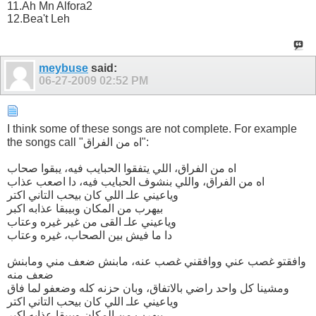
11.Ah Mn Alfora2
12.Bea't Leh
meybuse
said:
06-27-2009
02:52 PM
I think some of these songs are not complete. For example
the songs call "اه من الفراق":
اه من الفراق، اللي يتفقوا الحبايب فيه، يبقوا صحاب
اه من الفراق، واللي بنشوف الحبايب فيه، دا اصعب عذاب
وياعيني علـ اللي كان بيحب التاني اكتر
بيهرب من المكان وبيبقا عذابه اكبر
وياعيني علـ القى من غير غيره وعتاب
دا ما فيش بين الصحاب، غيره وعتاب
وافقتو غصب عني ووافقني غصب عنه، مابنش ضعف مني ومابنش
ضعف منه
ومشينا كل واحد راضي بالاتفاق، وبان حزنه كله وضعفو لما فاق
وياعيني علـ اللي كان بيحب التاني اكتر
بيهرب من المكان وبيبقا عذابه اكبر