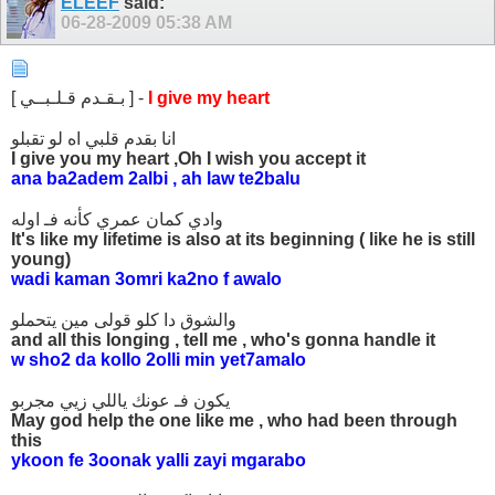
ELEEF
said:
06-28-2009
05:38 AM
I give my heart
[ بـقـدم قـلـبــي ] -
انا بقدم قلبي اه لو تقبلو
I give you my heart ,Oh I wish you accept it
ana ba2adem 2albi , ah law te2balu
وادي كمان عمري كأنه فـ اوله
It's like my lifetime is also at its beginning ( like he is still
young)
wadi kaman 3omri ka2no f awalo
والشوق دا كلو قولى مين يتحملو
and all this longing , tell me , who's gonna handle it
w sho2 da kollo 2olli min yet7amalo
يكون فـ عونك ياللي زيي مجربو
May god help the one like me , who had been through
this
ykoon fe 3oonak yalli zayi mgarabo