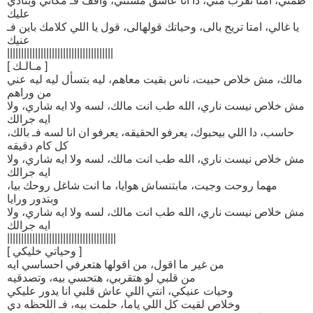
طمني، امتا تقرب مني، دا انا عاشق مستني، واقف فـ مكاني وبنادي
عليك
يا غالي، امتا تريح بالى، وحياتك قولهالى، قول يا اللي كلامك باين فـ
عنيك
||||||||||||||||||||||||||||||||||||||
[ مـالـك ]
مالك، مش خلاص حبيت، ناس بقيت معاهم، ليه بتسأل ليه ليه عني
من وراهم
مش خلاص نيست ناري، الله طب انت مالك، لسه ولا ايه شاري، ولا
ايه جرالك
حاسب، دا اللي بيحبوك، يعرفو الحقيقه، يعرفو ان انا لسه فـ بالك،
كل كام دقيقه
مش خلاص نيست ناري، الله طب انت مالك، لسه ولا ايه شاري، ولا
ايه جرالك
مهما روحت وجيت، مابتنساش هوايا، ما انت شاغل روحك بيا،
وبتدور ورايا
مش خلاص نيست ناري، الله طب انت مالك، لسه ولا ايه شاري، ولا
ايه جرالك
|||||||||||||||||||||||||||||||||||||||
[ وحياتي خليكي ]
من غير ما اقول، من اقولها هتعرفي احساسي ايه
من قلبي لو هتقربي، هتحسي بيه، وتصدقيه
وحيات عنيكي، انتي اللي عاش قلبي انا يدور عليكي
وخلاص لقيت كل اللي ياما، حلمت بيه، فـ اللحظه دي