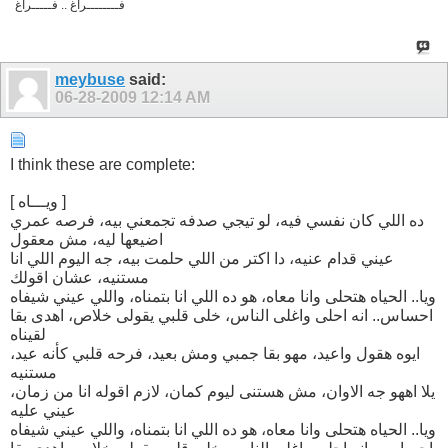
فــــــــراغ .. فـــــراغ
meybuse
said:
06-28-2009
12:14 AM
I think these are complete:
[ ويـــاه ]
ده اللي كان نفسي فيه، لو تيجي صدفه تجمعني بيه، فرصه عمري
اضيعها ليه، مش معقول
عيني قدام عنيه، دا اكتر من اللي حلمت بيه، جه اليوم اللي انا
مستنيه، عشان اقولك
ويا.. الحياه هتحلى وانا معاه، هو ده اللي انا بتمناه، واللي عيني شيفاه
احساس.. انه احلى واغلى الناس، خلى قلبي يقولى خلاص، اهدى بقا
لقيناه
ايوه هقول واعيد، مهو بقا جمبي ومش بعيد، فرحه قلبي كأنه عيد،
مستنيه
يلا اههو جه الاوان، مش هستنى ليوم كمان، لازم اقوله انا من زمان،
عيني عليه
ويا.. الحياه هتحلى وانا معاه، هو ده اللي انا بتمناه، واللي عيني شيفاه