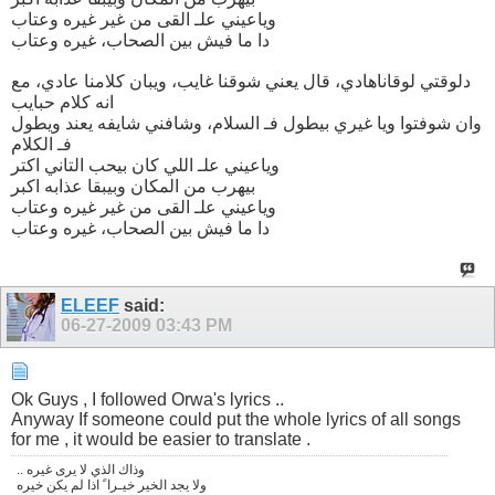
وياعيني علـ القى من غير غيره وعتاب
دا ما فيش بين الصحاب، غيره وعتاب
دلوقتي لوقاناهادي، قال يعني شوقنا غايب، ويبان كلامنا عادي، مع
انه كلام حبايب
وان شوفتوا ويا غيري بيطول فـ السلام، وشافني شايفه يعند ويطول
فـ الكلام
وياعيني علـ اللي كان بيحب التاني اكتر
بيهرب من المكان وبيبقا عذابه اكبر
وياعيني علـ القى من غير غيره وعتاب
دا ما فيش بين الصحاب، غيره وعتاب
ELEEF
said:
06-27-2009
03:43 PM
Ok Guys , I followed Orwa's lyrics ..
Anyway If someone could put the whole lyrics of all songs
for me , it would be easier to translate .
.. وذاك الذي لا يرى غيره
ولا يجد الخير خيـرا ً اذا لم يكن خيره