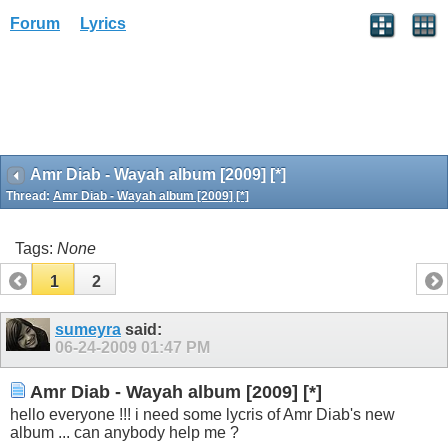
Forum
Lyrics
Amr Diab - Wayah album [2009] [*]
Thread:
Amr Diab - Wayah album [2009] [*]
Tags:
None
1
2
sumeyra
said:
06-24-2009
01:47 PM
Amr Diab - Wayah album [2009] [*]
hello everyone !!! i need some lycris of Amr Diab's new
album ... can anybody help me ?