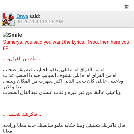
Orwa
said:
06-25-2009
12:25 AM
Sumerya, you said you want the Lyrics, if soo, then here you
go:
.....اه من الفراق.....
اه من الفراق اه اه اللى يتفقو الحبايب فيه يبقو صحاب
اه من الفراق اه اه اللى بنشوف الحبايب فيه دا اصعب عذاب
وياعينى عاللى كان بيحب التانى اكتر ..بيهرب من المكان وبيبقى
عذابو اكبر
وياعينى عاللقا من غير غيره وعتاب علشان فيه اتفاق الصحاب
...فاكرينك بتحبينى...
قال فاكرينك بتحبينى وبينا حكايه ماهو شايفينك جايه معايا ورايحه
معايا