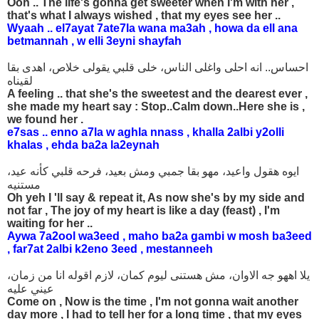
Ooh .. The life's gonna get sweeter when I'm with her ,
that's what I always wished , that my eyes see her ..
Wyaah .. el7ayat 7ate7la wana ma3ah , howa da ell ana
betmannah , w elli 3eyni shayfah
احساس.. انه احلى واغلى الناس، خلى قلبي يقولى خلاص، اهدى بقا
لقيناه
A feeling .. that she's the sweetest and the dearest ever ,
she made my heart say : Stop..Calm down..Here she is ,
we found her .
e7sas .. enno a7la w aghla nnass , khalla 2albi y2olli
khalas , ehda ba2a la2eynah
ايوه هقول واعيد، مهو بقا جمبي ومش بعيد، فرحه قلبي كأنه عيد،
مستنيه
Oh yeh I 'll say & repeat it, As now she's by my side and
not far , The joy of my heart is like a day (feast) , I'm
waiting for her ..
Aywa 7a2ool wa3eed , maho ba2a gambi w mosh ba3eed
, far7at 2albi k2eno 3eed , mestanneeh
يلا اههو جه الاوان، مش هستنى ليوم كمان، لازم اقوله انا من زمان،
عيني عليه
Come on , Now is the time , I'm not gonna wait another
day more , I had to tell her for a long time , that my eyes