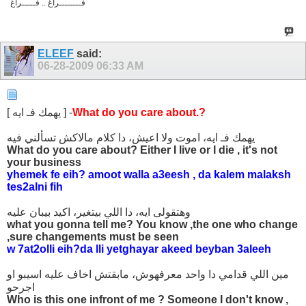
فــــــــراغ .. فـــــراغ
ELEEF
said:
06-28-2009
06:33 AM
What do you care about.?
[ يهمك فـ ايه ] -
يهمك فـ ايه، اموت ولا اعيش، دا كلام مالاكش تسألني فيه
What do you care about? Either I live or I die , it's not
your business
yhemek fe eih? amoot walla a3eesh , da kalem malaksh
tes2alni fih
وهتقولى ايه، دا اللي بيتغير، اكيد بيبان عليه
what you gonna tell me? You know ,the one who change
,sure changements must be seen
w 7at2olli eih?da lli yetghayar akeed beyban 3aleeh
مين اللي قدامي دا واحد معرفهوش، مابقتش اخاف عليه اسيبو او
اجرحو
Who is this one infront of me ? Someone I don't know ,