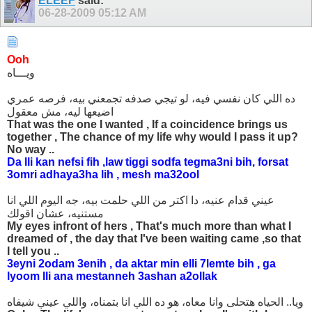
ELEEF
said:
06-28-2009
05:12 AM
Ooh
ويـــاه
ده اللي كان نفسي فيه، لو تيجي صدفه تجمعني بيه، فرصه عمري
اضيعها ليه، مش معقول
That was the one I wanted , If a coincidence brings us
together , The chance of my life why would I pass it up?
No way ..
Da lli kan nefsi fih ,law tiggi sodfa tegma3ni bih, forsat
3omri adhaya3ha lih , mesh ma32ool
عيني قدام عنيه، دا اكتر من اللي حلمت بيه، جه اليوم اللي انا
مستنيه، عشان اقولك
My eyes infront of hers , That's much more than what I
dreamed of , the day that I've been waiting came ,so that
I tell you ..
3eyni 2odam 3enih , da aktar min elli 7lemte bih , ga
lyoom lli ana mestanneh 3ashan a2ollak
ويا.. الحياه هتحلى وانا معاه، هو ده اللي انا بتمناه، واللي عيني شيفاه