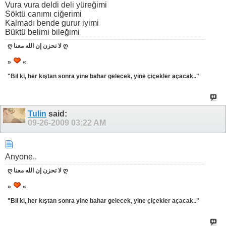
Vura vura deldi deli yüreğimi
Söktü canımı ciğerimi
Kalmadı bende gurur iyimi
Büktü belimi bileğimi
ღ لا تحزن إن الله معنا ღ
»
«
"Bil ki, her kıştan sonra yine bahar gelecek, yine çiçekler açacak.."
Tulin
said:
09-26-2009
03:22 AM
Anyone..
ღ لا تحزن إن الله معنا ღ
»
«
"Bil ki, her kıştan sonra yine bahar gelecek, yine çiçekler açacak.."