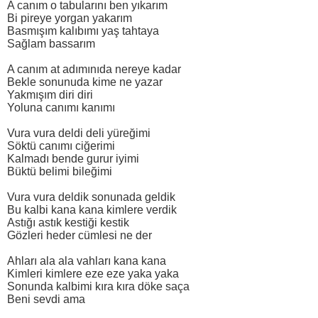
A canım o tabularını ben yıkarım
Bi pireye yorgan yakarım
Basmışım kalıbımı yaş tahtaya
Sağlam bassarım
A canım at adımınıda nereye kadar
Bekle sonunuda kime ne yazar
Yakmışım diri diri
Yoluna canımı kanımı
Vura vura deldi deli yüreğimi
Söktü canımı ciğerimi
Kalmadı bende gurur iyimi
Büktü belimi bileğimi
Vura vura deldik sonunada geldik
Bu kalbi kana kana kimlere verdik
Astığı astık kestiği kestik
Gözleri heder cümlesi ne der
Ahları ala ala vahları kana kana
Kimleri kimlere eze eze yaka yaka
Sonunda kalbimi kıra kıra döke saça
Beni sevdi ama