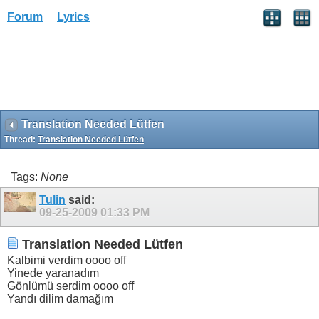
Forum
Lyrics
Translation Needed Lütfen
Thread:
Translation Needed Lütfen
Tags:
None
Tulin
said:
09-25-2009
01:33 PM
Translation Needed Lütfen
Kalbimi verdim oooo off
Yinede yaranadım
Gönlümü serdim oooo off
Yandı dilim damağım