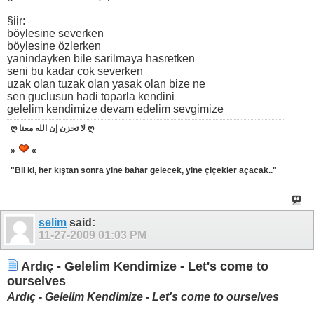
§iir:
böylesine severken
böylesine özlerken
yanindayken bile sarilmaya hasretken
seni bu kadar cok severken
uzak olan tuzak olan yasak olan bize ne
sen guclusun hadi toparla kendini
gelelim kendimize devam edelim sevgimize
ღ لا تحزن إن الله معنا ღ
»
«
"Bil ki, her kıştan sonra yine bahar gelecek, yine çiçekler açacak.."
selim
said:
11-27-2009
01:03 PM
Ardıç - Gelelim Kendimize - Let's come to
ourselves
Ardıç - Gelelim Kendimize - Let's come to ourselves