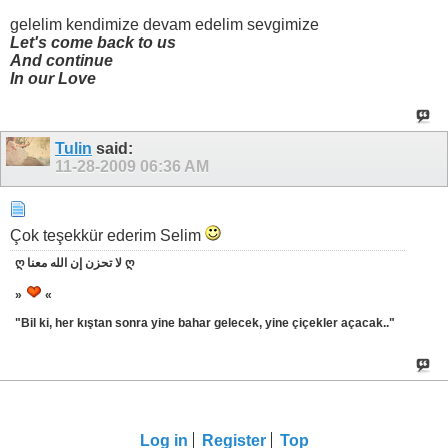
gelelim kendimize devam edelim sevgimize
Let's come back to us
And continue
In our Love
Tulin
said:
11-28-2009
06:36 AM
Çok teşekkür ederim Selim
ღ لا تحزن إن الله معنا ღ
»
«
"Bil ki, her kıştan sonra yine bahar gelecek, yine çiçekler açacak.."
Log in
Register
Top