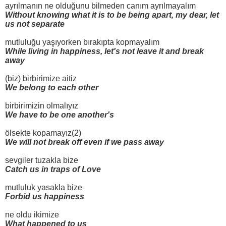
ayrılmanın ne olduğunu bilmeden canım ayrılmayalım
Without knowing what it is to be being apart, my dear, let
us not separate
mutluluğu yaşıyorken bırakıpta kopmayalım
While living in happiness, let's not leave it and break
away
(biz) birbirimize aitiz
We belong to each other
birbirimizin olmalıyız
We have to be one another's
ölsekte kopamayız(2)
We will not break off even if we pass away
sevgiler tuzakla bize
Catch us in traps of Love
mutluluk yasakla bize
Forbid us happiness
ne oldu ikimize
What happened to us