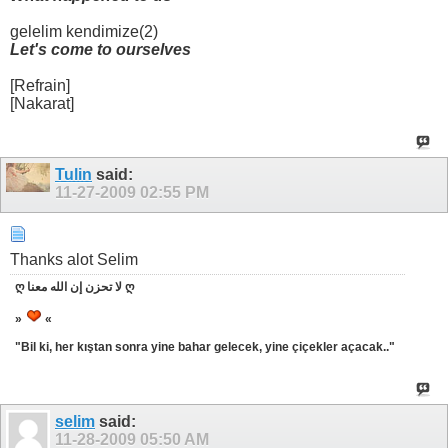
gelelim kendimize(2)
Let's come to ourselves
[Refrain]
[Nakarat]
Tulin
said:
11-27-2009
02:55 PM
Thanks alot Selim
ღ لا تحزن إن الله معنا ღ
»
«
"Bil ki, her kıştan sonra yine bahar gelecek, yine çiçekler açacak.."
selim
said:
11-28-2009
05:50 AM