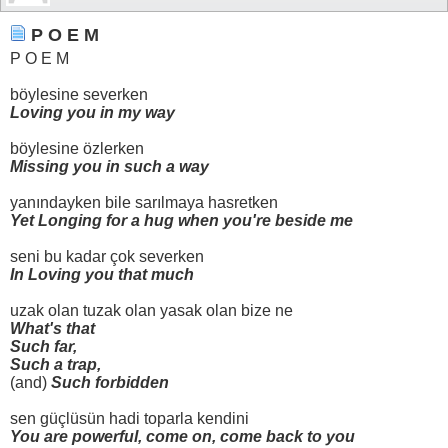
P O E M
P O E M
böylesine severken
Loving you in my way
böylesine özlerken
Missing you in such a way
yanındayken bile sarılmaya hasretken
Yet Longing for a hug when you're beside me
seni bu kadar çok severken
In Loving you that much
uzak olan tuzak olan yasak olan bize ne
What's that
Such far,
Such a trap,
(and)
Such forbidden
sen güçlüsün hadi toparla kendini
You are powerful, come on, come back to you