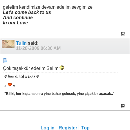
gelelim kendimize devam edelim sevgimize
Let's come back to us
And continue
In our Love
Tulin
said:
11-28-2009
06:36 AM
Çok teşekkür ederim Selim
ღ لا تحزن إن الله معنا ღ
»
«
"Bil ki, her kıştan sonra yine bahar gelecek, yine çiçekler açacak.."
Log in
Register
Top