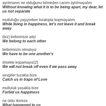
ayrılmanın ne olduğunu bilmeden canım ayrılmayalım
Without knowing what it is to be being apart, my dear, let
us not separate
mutluluğu yaşıyorken bırakıpta kopmayalım
While living in happiness, let's not leave it and break
away
(biz) birbirimize aitiz
We belong to each other
birbirimizin olmalıyız
We have to be one another's
ölsekte kopamayız(2)
We will not break off even if we pass away
sevgiler tuzakla bize
Catch us in traps of Love
mutluluk yasakla bize
Forbid us happiness
ne oldu ikimize
What happened to us