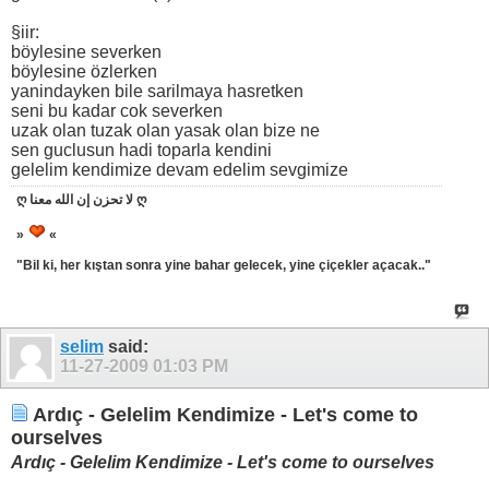
§iir:
böylesine severken
böylesine özlerken
yanindayken bile sarilmaya hasretken
seni bu kadar cok severken
uzak olan tuzak olan yasak olan bize ne
sen guclusun hadi toparla kendini
gelelim kendimize devam edelim sevgimize
ღ لا تحزن إن الله معنا ღ
»
«
"Bil ki, her kıştan sonra yine bahar gelecek, yine çiçekler açacak.."
selim
said:
11-27-2009
01:03 PM
Ardıç - Gelelim Kendimize - Let's come to
ourselves
Ardıç - Gelelim Kendimize - Let's come to ourselves