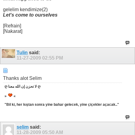
gelelim kendimize(2)
Let's come to ourselves
[Refrain]
[Nakarat]
Tulin
said:
11-27-2009
02:55 PM
Thanks alot Selim
ღ لا تحزن إن الله معنا ღ
»
«
"Bil ki, her kıştan sonra yine bahar gelecek, yine çiçekler açacak.."
selim
said:
11-28-2009
05:50 AM