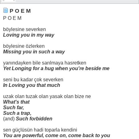
P O E M
P O E M
böylesine severken
Loving you in my way
böylesine özlerken
Missing you in such a way
yanındayken bile sarılmaya hasretken
Yet Longing for a hug when you're beside me
seni bu kadar çok severken
In Loving you that much
uzak olan tuzak olan yasak olan bize ne
What's that
Such far,
Such a trap,
(and)
Such forbidden
sen güçlüsün hadi toparla kendini
You are powerful, come on, come back to you