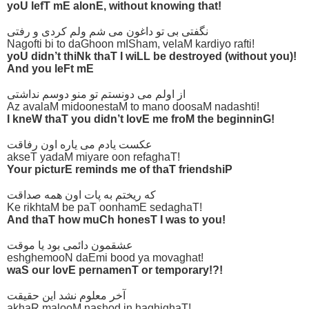
yoU lefT mE alonE, without knowing that!
نگفتی بی تو داغون می شم ولم کردی و رفتی
Nagofti bi to daGhoon mISham, velaM kardiyo rafti!
yoU didn’t thiNk thaT I wiLL be destroyed (without you)!
And you leFt mE
از اولم می دونستم تو منو دوسم نداشتی
Az avalaM midoonestaM to mano doosaM nadashti!
I kneW thaT you didn’t lovE me froM the beginninG!
عکست یادم می یاره اون رفاقت
akseT yadaM miyare oon refaghaT!
Your picturE reminds me of thaT friendshiP
که ریختم به پات اون همه صداقت
Ke rikhtaM be paT oonhamE sedaghaT!
And thaT how muCh honesT I was to you!
عشقمون دائمی بود یا موقت
eshghemooN daEmi bood ya movaghat!
waS our lovE pernamenT or temporary!?!
آخر معلوم نشد این حقیقت
akhaR malooM nashod in haghighaT!