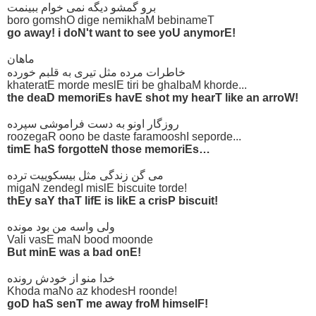
برو گمشو دیگه نمی خوام ببینمت
boro gomshO dige nemikhaM bebinameT
go away! i doN't want to see yoU anymorE!
ماهان
خاطرات مرده مثل تیری به قلبم خورده
khateratE morde meslE tiri be ghalbaM khorde...
the deaD memoriEs havE shot my hearT like an arroW!
روزگار اونو به دست فراموشی سپرده
roozegaR oono be daste faramooshI seporde...
timE haS forgotteN those memoriEs…
می گن زندگی مثل بیسکوییت ترده
migaN zendegI mislE biscuite torde!
thEy saY thaT lifE is likE a crisP biscuit!
ولی واسه من بود مونده
Vali vasE maN bood moonde
But minE was a bad onE!
خدا منو از خودش رونده
Khoda maNo az khodesH roonde!
goD haS senT me away froM himselF!