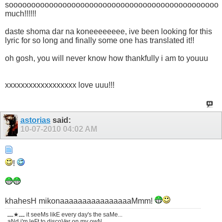
sooooooooooooooooooooooooooooooooooooooooooooooo
much!!!!!!
daste shoma dar na koneeeeeeee, ive been looking for this
lyric for so long and finally some one has translated it!!
oh gosh, you will never know how thankfully i am to youuu
xxxxxxxxxxxxxxxxxx love uuu!!!
astorias
said:
10-07-2010
04:02 AM
!
khahesH mikonaaaaaaaaaaaaaaaaMmm!
ـــ★ـــ it seeMs likE every day's the saMe...
aNd i'm leFt to discoVer on my owN...