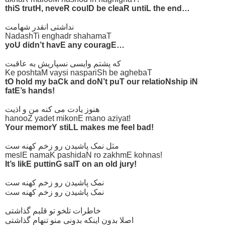
thiS trutH, neveR coulD be cleaR untiL the end…
نداشتی انقدر شهامت
NadashTi enghadr shahamaT
yoU didn’t havE any couragE…
که پشتم وایسی نسپاریش به عاقبت
Ke poshtaM vaysi naspariSh be aghebaT
tO hold my baCk and doN’t puT our relatioNship iN
fatE’s hands!
هنوز یادت می کنه من و اذیت
hanooZ yadet mikonE mano aziyat!
Your memorY stiLL makes me feel bad!
مثل نمک پاشیدن رو زخم کهنه ست
meslE namaK pashidaN ro zakhmE kohnas!
It’s likE puttinG salT on an old jury!
نمک پاشیدن رو زخم کهنه ست
نمک پاشیدن رو زخم کهنه ست
خاطرات تلخو تو قلبم گذاشتی
اصلا بدون اینکه بدونی منو تنهام گذاشتی