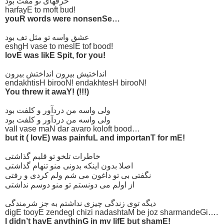
حرفهای تو مفت بود
harfayE to moft bud!
youR words were nonsenSe…
عشق واسه تو مثل تف بود
eshgH vase to meslE tof bood!
lovE was likE Spit, for you!
انداختیش بیرون انداختش بیرون
endakhtisH birooN! endakhtesH birooN!
You threw it awaY! (!!!)
ولی واسه من دردآور و کلفت بود
ولی واسه من دردآور و کلفت بود
valI vase maN dar avaro koloft bood…
but it ( lovE) was painfuL and importanT for mE!
خاطرات تلخو تو قلبم گذاشتی
اصلا بدون اینکه بدونی منو تنهام گذاشتی
نگفتی بی تو داغون می شم ولم کردی و رفتی
از اولم می دونستم تو منو دوسم نداشتی
دیگه توی زندگی چیزی نداشتم به جز شرمندگی
digE tooyE zendegI chizi nadashtaM be joz sharmandeGi….
I didn’t havE anythinG in my lifE but shamE!