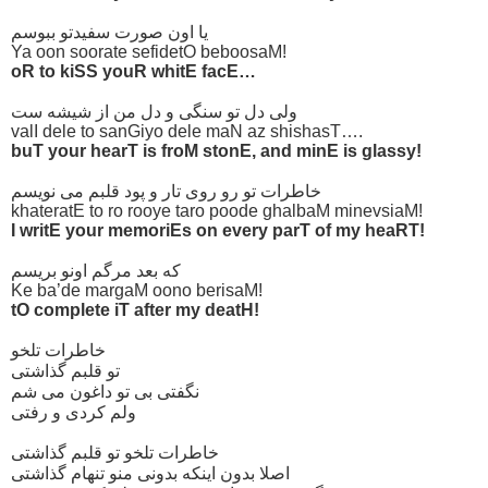
یا اون صورت سفیدتو ببوسم
Ya oon soorate sefidetO beboosaM!
oR to kiSS youR whitE facE…
ولی دل تو سنگی و دل من از شیشه ست
valI dele to sanGiyo dele maN az shishasT….
buT your hearT is froM stonE, and minE is glassy!
خاطرات تو رو روی تار و پود قلبم می نویسم
khateratE to ro rooye taro poode ghalbaM minevsiaM!
I writE your memoriEs on every parT of my heaRT!
که بعد مرگم اونو بریسم
Ke ba’de margaM oono berisaM!
tO complete iT after my deatH!
خاطرات تلخو
تو قلبم گذاشتی
نگفتی بی تو داغون می شم
ولم کردی و رفتی
خاطرات تلخو تو قلبم گذاشتی
اصلا بدون اینکه بدونی منو تنهام گذاشتی