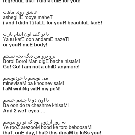
regretfuL thaT I didN’t diE for you!
عاشق روی ماهت
ashegHE rooye maheT
( and I didn’t ) faLL for youR beautifuL facE!
یا تو کف اون اندام نازت
Ya tu kafE oon andamE nazeT!
or youR nicE body!
برو برو من دیگه بچه نیستم
Boro! Boro! Man digE bache nistaM!
Go! Go! I am not a chilD anymore!
می نویسم با خودنویسم
minevisaM ba khodnevisaM!
I aM writiNg witH my peN!
با اون دو تا چشم خیسم
Ba oon do ta cheshme khisaM!
And 2 weT eyes….
یه روز آرزوم بود که تو رو ببوسم
Ye rooZ arezooM bood ke toro beboosaM!
thaT. onE day, I haD this dreaM to kiSs you!