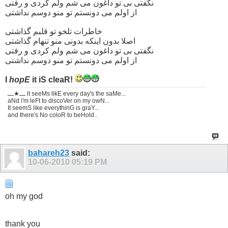
نگفتی بی تو داغون می شم ولم کردی و رفتی
از اولم می دونستم تو منو دوسم نداشتی
خاطرات تلخو تو قلبم گذاشتی
اصلا بدون اینکه بدونی منو تنهام گذاشتی
نگفتی بی تو داغون می شم ولم کردی و رفتی
از اولم می دونستم تو منو دوسم نداشتی
I
hopE
it iS cleaR!
ـــ★ـــ it seeMs likE every day's the saMe...
aNd i'm leFt to discoVer on my owN...
It seemS like everythinG is graY...
and there's No coloR to beHold..
bahareh23
said:
10-06-2010
05:19 PM
oh my god
thank you