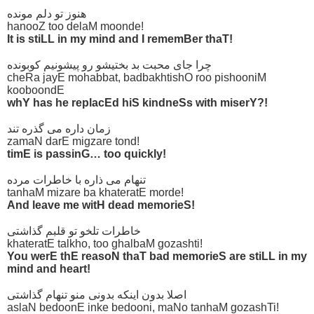
هنوز تو دلم مونده
hanooZ too delaM moonde!
It is stiLL in my mind and I rememBer thaT!
چرا جای محبت بد بختیشو رو پیشونیم کوبونده
cheRa jayE mohabbat, badbakhtishO roo pishooniM
kooboondE
whY has he replacEd hiS kindneSs with miserY?!
زمان داره می گذره تند
zamaN darE migzare tond!
timE is passinG… too quickly!
تنهام می ذاره با خاطرات مرده
tanhaM mizare ba khateratE morde!
And leave me witH dead memorieS!
خاطرات تلخو تو قلبم گذاشتی
khateratE talkho, too ghalbaM gozashti!
You werE thE reasoN thaT bad memorieS are stiLL in my
mind and heart!
اصلا بدون اینکه بدونی منو تنهام گذاشتی
aslaN bedoonE inke bedooni, maNo tanhaM gozashTi!