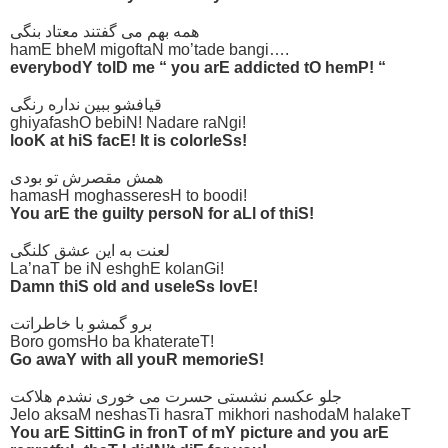
همه بهم می گفتند معتاد بنگی
hamE bheM migoftaN mo’tade bangi….
everybodY tolD me “ you arE addicted tO hemP! “
قیافشو ببین نداره رنگی
ghiyafashO bebiN! Nadare raNgi!
looK at hiS facE! It is colorleSs!
همش مقصرش تو بودی
hamasH moghasseresH to boodi!
You arE the guilty persoN for aLl of thiS!
لعنت به این عشق کلنگی
La’naT be iN eshghE kolanGi!
Damn thiS old and useleSs lovE!
برو گمشو با خاطراتت
Boro gomsHo ba khaterateT!
Go awaY with all youR memorieS!
جلو عکسم نشستی حسرت می خوری نشدم هلاکت
Jelo aksaM neshasTi hasraT mikhori nashodaM halakeT
You arE SittinG in fronT of mY picture and you arE