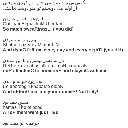
نگفتی بی تو داغون می شم ولم کردی و رفتی
از اولم می دونستم تو منو دوسم نداشتی
اون همه قسم خوردن
Oon hamE ghashaM khordan!
So much sweaRings… ( you did)
شب و روز واسم مردن
Shabo rooZ vasaM mordaN
And dyinG foR me every day and every nighT! (you did)
دل به کسی نبستن و با من موندن
Del be kasI nabastaNo ba maN moondaN!
noR attachinG to someonE and stayinG with me!
به دروغ خوابم و دیدن
Be dooroogH khabaMo didaN!
And sEEinG me into your drameS! Not truly!
همش بلف بود
hamasH bolof bood!
All oF theM were jusT liEs!
حرفهای تو مفت بود