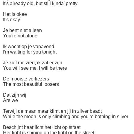
It's already old, but still kinda' pretty
Het is okee
It's okay
Je bent niet alleen
You're not alone
Ik wacht op je vanavond
I'm waiting for you tonight
Je zult me zien, ik zal er zijn
You will see me, I will be there
De mooiste verliezers
The most beautiful loosers
Dat zijn wij
Are we
Terwijl de maan maar klimt en jij in zilver baadt
While the moon is only climbing and you're bathing in silver
Beschijnt haar licht het licht op straat
Her light is shining on the light on the street