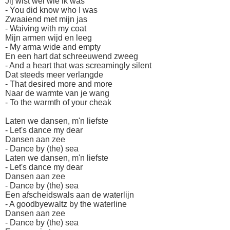
Jij wist wel wie ik was
- You did know who I was
Zwaaiend met mijn jas
- Waiving with my coat
Mijn armen wijd en leeg
- My arma wide and empty
En een hart dat schreeuwend zweeg
- And a heart that was screamingly silent
Dat steeds meer verlangde
- That desired more and more
Naar de warmte van je wang
- To the warmth of your cheak
Laten we dansen, m'n liefste
- Let's dance my dear
Dansen aan zee
- Dance by (the) sea
Laten we dansen, m'n liefste
- Let's dance my dear
Dansen aan zee
- Dance by (the) sea
Een afscheidswals aan de waterlijn
- A goodbyewaltz by the waterline
Dansen aan zee
- Dance by (the) sea