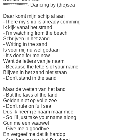
*************- Dancing by (the)sea
Daar komt mijn schip al aan
-There my ship is already comming
Ik kijk vanaf het strand
- I'm watching from the beach
Schrijven in het zand
- Writing in the sand
Is voor mij nu wel gedaan
- It's done for me now
Want de letters van je naam
- Because the letters of your name
Blijven in het zand niet staan
- Don't stand in the sand
Maar de wetten van het land
- But the laws of the land
Gelden niet op volle zee
- Don't rule on full sea
Dus ik neem je naam maar mee
- So I'll just take your name along
Gun me een vaarwel
- Give me a goodbye
En vergeef me dat ik hardop
- And forgive me that I'm aloud