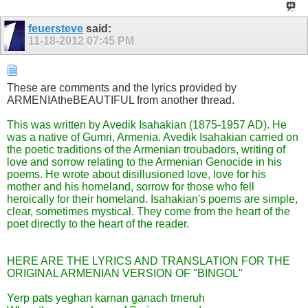
feuersteve
said:
11-18-2012
07:45 PM
These are comments and the lyrics provided by
ARMENIAtheBEAUTIFUL from another thread.
This was written by Avedik Isahakian (1875-1957 AD). He
was a native of Gumri, Armenia. Avedik Isahakian carried on
the poetic traditions of the Armenian troubadors, writing of
love and sorrow relating to the Armenian Genocide in his
poems. He wrote about disillusioned love, love for his
mother and his homeland, sorrow for those who fell
heroically for their homeland. Isahakian's poems are simple,
clear, sometimes mystical. They come from the heart of the
poet directly to the heart of the reader.
HERE ARE THE LYRICS AND TRANSLATION FOR THE
ORIGINAL ARMENIAN VERSION OF "BINGOL"
Yerp pats yeghan karnan ganach trneruh