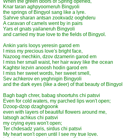
When the green doors of Spring opened,
Knar taran aghpyoorneruh Bingyoli
the springs of Bingyol sang like a lyre.
Sahrve sharan antsan zookvadz ooghderu
A caravan of camels went by in pairs
Yars el gnats yailaneruh Bingyoli
and carried my true love to the fields of Bingyol.
Ankin yaris looys yeresin garod em
I miss my precious love's bright face,
Nazoog mechkin, dzov dzamerin garod em
I miss her small waist, her hair wavy like the ocean
Kaghtsr lezvin anoosh hodin garod em
I miss her sweet words, her sweet smell,
Sev achkerov en yeghnigin Bingyoli
and the dark eyes (like a deer) of that beauty of Bingyol
Bagh bagh chrer, babag shoortuhs chi patsvi
Even for cold waters, my parched lips won't open;
Dzoop-dzop dzaghgoonk
even with layers of beautiful flowers around me,
latsogh achkus chi patsvi
my crying eyes won't open;
Ter chdesadz yaris, sirdus chi patsvi
My heart won't open until I see my true love.