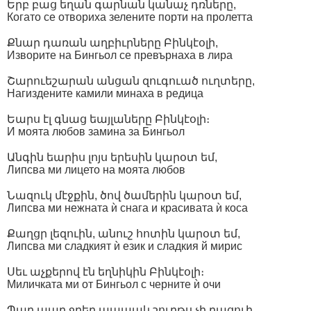
Երբ բաց եղան գարնան կանաչ դռները,
Когато се отвориха зелените порти на пролетта
Քնար դառան աղբիւրները Բինկէօլի,
Изворите на Бингьол се превърнаха в лира
Շարուեշարան անցան զուգուած ուղտերը,
Нагиздените камили минаха в редица
Եարս էլ գնաց եայլաները Բինկէօլի։
И моята любов замина за Бингьол
Անգին եարիս լոյս երեսին կարօտ եմ,
Липсва ми лицето на моята любов
Նազուկ մէջքին, ծով ծամերին կարօտ եմ,
Липсва ми нежната ѝ снага и красивата ѝ коса
Քաղցր լեզուին, անուշ հոտին կարօտ եմ,
Липсва ми сладкият ѝ език и сладкия й мирис
Սեւ աչքերով էն եղնիկին Բինկէօլի։
Миличката ми от Бингьол с черните ѝ очи
Պաղ պաղ ջրեր,պապակ շուրթս չի բացուի,