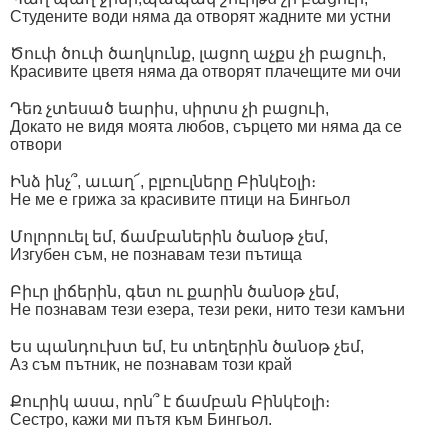
Студените води няма да отворят жадните ми устни
Ծուփ ծուփ ծաղկունք, լացող աչքս չի բացուի,
Красивите цветя няма да отворят плачещите ми очи
Դեռ չտեսած եարիս, սիրտս չի բացուի,
Докато не видя моята любов, сърцето ми няма да се
отвори
Ինձ ինչ՞, աւաղ՜, բլբուլները Բինկէօլի։
Не ме е грижа за красивите птици на Бингьол
Մոլորուել եմ, ճամբաներին ծանօթ չեմ,
Изгубен съм, не познавам тези пътища
Բիւր լիճերին, գետ ու քարին ծանօթ չեմ,
Не познавам тези езера, тези реки, нито тези камъни
Ես պանդուխտ եմ, էս տեղերին ծանօթ չեմ,
Аз съм пътник, не познавам този край
Քուրիկ ասա, որն՞ է ճամբան Բինկէօլի։
Сестро, кажи ми пътя към Бингьол.