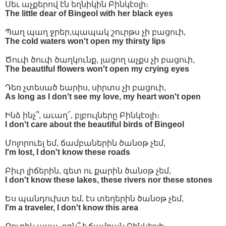
Սեւ աչքերով էն եղնիկին Բինկէօլի։
The little dear of Bingeol with her black eyes
Պաղ պաղ ջրեր,պապակ շուրթս չի բացուի,
The cold waters won't open my thirsty lips
Ծուփ ծուփ ծաղկունք, լացող աչքս չի բացուի,
The beautiful flowers won't open my crying eyes
Դեռ չտեսած եարիս, սիրտս չի բացուի,
As long as I don't see my love, my heart won't open
Ինձ ինչ՞, աւաղ՜, բլբուլները Բինկէօլի։
I don't care about the beautiful birds of Bingeol
Մոլորուել եմ, ճամբաներին ծանօթ չեմ,
I'm lost, I don't know these roads
Բիւր լիճերին, գետ ու քարին ծանօթ չեմ,
I don't know these lakes, these rivers nor these stones
Ես պանդուխտ եմ, էս տեղերին ծանօթ չեմ,
I'm a traveler, I don't know this area