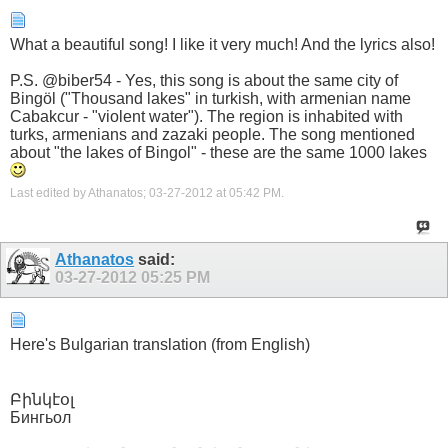
What a beautiful song! I like it very much! And the lyrics also!
P.S. @biber54 - Yes, this song is about the same city of
Bingöl ("Thousаnd lakes" in turkish, with armenian name
Cabakcur - "violent water"). The region is inhabited with
turks, armenians and zazaki people. The song mentioned
about "the lakes of Bingol" - these are the same 1000 lakes
Last edited by Athanatos; 03-27-2012 at
05:42 PM
.
Athanatos
said:
03-27-2012
05:25 PM
Here's Bulgarian translation (from English)
Բինկէօլ
Бингьол