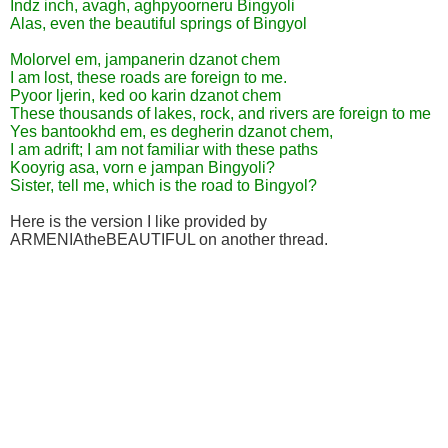
Indz inch, avagh, aghpyoorneru Bingyoli
Alas, even the beautiful springs of Bingyol
Molorvel em, jampanerin dzanot chem
I am lost, these roads are foreign to me.
Pyoor ljerin, ked oo karin dzanot chem
These thousands of lakes, rock, and rivers are foreign to me
Yes bantookhd em, es degherin dzanot chem,
I am adrift; I am not familiar with these paths
Kooyrig asa, vorn e jampan Bingyoli?
Sister, tell me, which is the road to Bingyol?
Here is the version I like provided by
ARMENIAtheBEAUTIFUL on another thread.