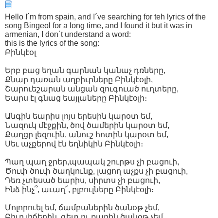
Hello I´m from spain, and I´ve searching for teh lyrics of the
song Bingeol for a long time, and I found it but it was in
armenian, I don´t understand a word:
this is the lyrics of the song:
Բինկէօլ
Երբ բաց եղան գարնան կանաչ դռները,
Քնար դառան աղբիւրները Բինկէօլի,
Շարուեշարան անցան զուգուած ուղտերը,
Եարս էլ գնաց եայլաները Բինկէօլի։
Անգին եարիս լոյս երեսին կարօտ եմ,
Նազուկ մէջքին, ծով ծամերին կարօտ եմ,
Քաղցր լեզուին, անուշ հոտին կարօտ եմ,
Սեւ աչքերով էն եղնիկին Բինկէօլի։
Պաղ պաղ ջրեր,պապակ շուրթս չի բացուի,
Ծուփ ծուփ ծաղկունք, լացող աչքս չի բացուի,
Դեռ չտեսած եարիս, սիրտս չի բացուի,
Ինձ ինչ՞, աւաղ՜, բլբուլները Բինկէօլի։
Մոլորուել եմ, ճամբաներին ծանօթ չեմ,
Բիւր լիճերին, գետ ու քարին ծանօթ չեմ,