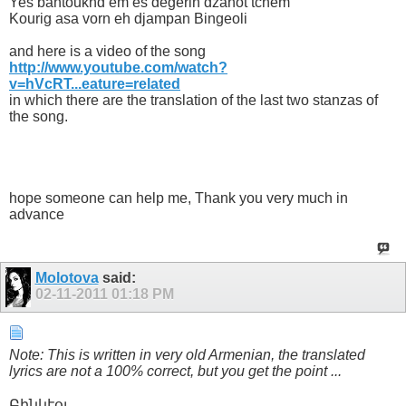
Yes bantoukhd em es degerin dzanot tchem
Kourig asa vorn eh djampan Bingeoli
and here is a video of the song
http://www.youtube.com/watch?
v=hVcRT...eature=related
in which there are the translation of the last two stanzas of
the song.
hope someone can help me, Thank you very much in
advance
Molotova
said:
02-11-2011
01:18 PM
Note: This is written in very old Armenian, the translated
lyrics are not a 100% correct, but you get the point ...
Բինկէօլ