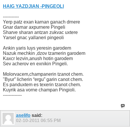
HAIG YAZDJIAN -PINGEOLI
-----------
Yerp patz exan karnan ganach drnere
Gnar darnar axpurnere Pingeli
Sharve sharan antzan zukvac uxtere
Yarsel gnac yallaneri pingeoli
Ankin yaris luys yeresin garodem
Nazuk mechkin ,dzov tzamerin garodem
Kaxcr lezvin,anush hotin garodem
Sev acherov en exnikin Pingeli.
Molorvacem,champanerin tzanot chem.
"Byur” licherin “ergu” garin canot chem.
Es panduxtem es texerin tzanot chem.
Kuyrik asa vorne champan Pingioli.
-------------
aselifo
said:
02-10-2011
06:55 PM