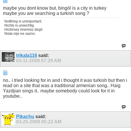
maybe you dont know but, bingöl is a city in turkey
maybe you are searching a turkish song ?
Notthing is unimportant.
Nichts is unwichtig.
Hicbirsey önemsiz degil.
Nista nije ne vazno.
trikala116
said:
03-11-2009
07:29 AM
no.. i tried looking for in and i thought it was turkish but then i
read on a site that was a traditional armenian song.. Haig
Yazdjian sings it.. maybe somebody could look for it in
youtube..
Pikachu
said:
03-25-2009
05:22 AM