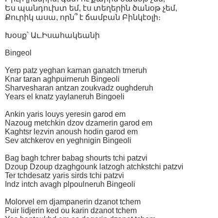
Ես պանդուխտ եմ, էս տեղերին ծանօթ չեմ,
Քուրիկ ասա, որն՞ է ճամբան Բինկէօլի։
Խօսք՝ Աւ.Իսահակեանի
Bingeol
Yerp patz yeghan karnan ganatch trneruh
Knar taran aghpuirneruh Bingeoli
Sharvesharan antzan zoukvadz oughderuh
Years el knatz yaylaneruh Bingoeli
Ankin yaris louys yeresin garod em
Nazoug metchkin dzov dzamerin garod em
Kaghtsr lezvin anoush hodin garod em
Sev atchkerov en yeghnigin Bingeoli
Bag bagh tchrer babag shourts tchi patzvi
Dzoup Dzoup dzaghgounk latzogh atchkstchi patzvi
Ter tchdesatz yaris sirds tchi patzvi
Indz intch avagh plpoulneruh Bingeoli
Molorvel em djampanerin dzanot tchem
Puir lidjerin ked ou karin dzanot tchem