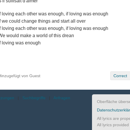
S'il suffisait d'aimer
If loving each other was enough, if loving was enough
If we could change things and start all over
If loving each other was enough, if loving was enough
We would make a world of this drean
If loving was enough
Hinzugefügt von Guest
Correct
etzungen
|
Suchbegriffe
|
Anfragen
Oberfläche übers
Datenschutzerklä
All lyrics are pro
All lyrics provide