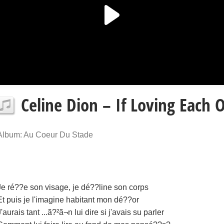
Celine Dion – If Loving Each 
Album: Au Coeur Du Stade
Je ré??e son visage, je dé??line son corps
Et puis je l'imagine habitant mon dé??or
J'aurais tant ...ã?²ã¬n lui dire si j'avais su parler