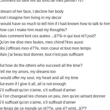
Comment lui faire lire au fond de mes pensé??s?
I dream of her face, I decline her body
And I imagine him living in my decor
I would have so much to tell him if I had known how to talk to hi
How can I make him read my thoughts?
Mais comment font ces autres ...ã?²ã¬n qui tout ré?¡ssit?
Qu'on me dise mes fautes, mes chimé?¢es aussi
Moi j'offrirais mon é??e, mon coeur et tout mon temps
Mais j'ai beau tout donner, tout n'est pas suffisant
But how do the others who succeed all the time?
Tell me my arrors, my dreams too
I would offer my soul, my heart and all my time
But even if I give it all, all is not enough
S'il suffisait qu'on s'aime, s'il suffisait d'aimer
Si l'on changeait les choses un peu, rien qu'en aimant donner
S'il suffisait qu'on s'aime, s'il suffisait d'aimer
Je ferais de ce monde un ré??e, une é? ernit...ã?²?