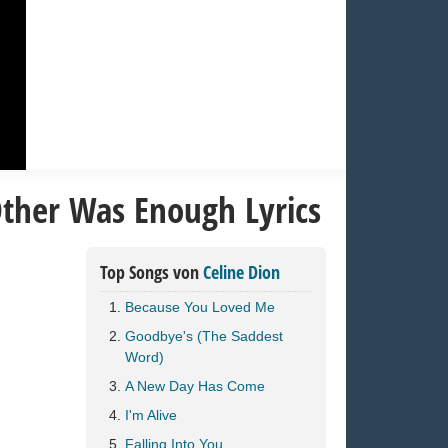
Other Was Enough Lyrics
Top Songs von
Celine Dion
Because You Loved Me
Goodbye's (The Saddest
Word)
A New Day Has Come
I'm Alive
Falling Into You