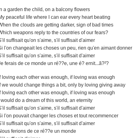
In a garden the child, on a balcony flowers
My peaceful life where I can ear every heart beating
When the clouds are getting darker, sign of bad times
Which weapons reply to the countries of our fears?
S'il suffisait qu'on s'aime, s'il suffisait d'aimer
Si l'on changeait les choses un peu, rien qu'en aimant donner
S'il suffisait qu'on s'aime, s'il suffisait d'aimer
Je ferais de ce monde un ré??e, une é? ernit...ã?²?
If loving each other was enough, if loving was enough
If we would change things a bit, only by loving giving away
If loving each other was enough, if loving was enough
I would do a dream of this world, an eternity
S'il suffisait qu'on s'aime, s'il suffisait d'aimer
Si l'on pouvait changer les choses et tout recommencer
S'il suffisait qu'on s'aime, s'il suffisait d'aimer
Nous ferions de ce ré??e un monde