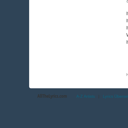
AllTheLyrics.com
A-Z Artists
|
Lyrics Übers