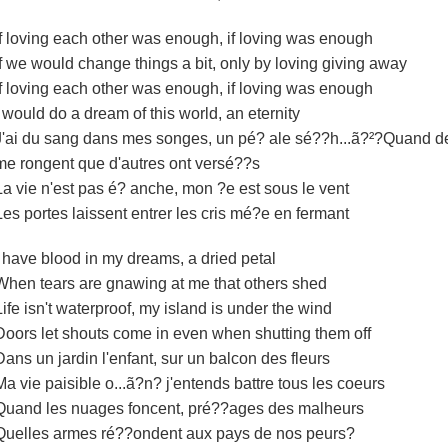
If loving each other was enough, if loving was enough
If we would change things a bit, only by loving giving away
If loving each other was enough, if loving was enough
I would do a dream of this world, an eternity
J'ai du sang dans mes songes, un pé? ale sé??h...ã?²?Quand d
me rongent que d'autres ont versé??s
La vie n'est pas é? anche, mon ?e est sous le vent
Les portes laissent entrer les cris mé?­e en fermant
I have blood in my dreams, a dried petal
When tears are gnawing at me that others shed
Life isn't waterproof, my island is under the wind
Doors let shouts come in even when shutting them off
Dans un jardin l'enfant, sur un balcon des fleurs
Ma vie paisible o...ã?n? j'entends battre tous les coeurs
Quand les nuages foncent, pré??ages des malheurs
Quelles armes ré??ondent aux pays de nos peurs?