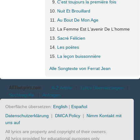
C'est toujours la première fois
Nuit Et Brouillard
Au Bout De Mon Age
La Femme Est L'avenir De L'homme
Sacré Félicien
Les poètes
La leçon buissonnière
Alle Songtexte von Ferrat Jean
AllTheLyrics.com
A-Z Artists
|
Lyrics Übersetzungen
|
Suchbegriffe
|
Anfragen
Oberfläche übersetzen:
English
|
Español
Datenschutzerklärung
|
DMCA Policy
|
Nimm Kontakt mit
uns auf
All lyrics are property and copyright of their owners.
All lyrics provided for educational purposes only.