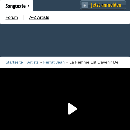
Jetzt anmelden
Songtexte
Forum
A-Z Artists
Startseite
»
Artists
»
Ferrat Jean
» La Femme Est L'avenir De
L'homme