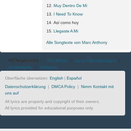
Muy Dentro De Mi
I Need To Know
Así como hoy
Llegaste A Mi
Alle Songtexte von Marc Anthony
AllTheLyrics.com
A-Z Artists
|
Lyrics Übersetzungen
|
Suchbegriffe
|
Anfragen
Oberfläche übersetzen:
English
|
Español
Datenschutzerklärung
|
DMCA Policy
|
Nimm Kontakt mit
uns auf
All lyrics are property and copyright of their owners.
All lyrics provided for educational purposes only.