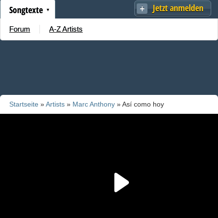
Jetzt anmelden
Songtexte
Forum
A-Z Artists
Startseite
»
Artists
»
Marc Anthony
» Así como hoy