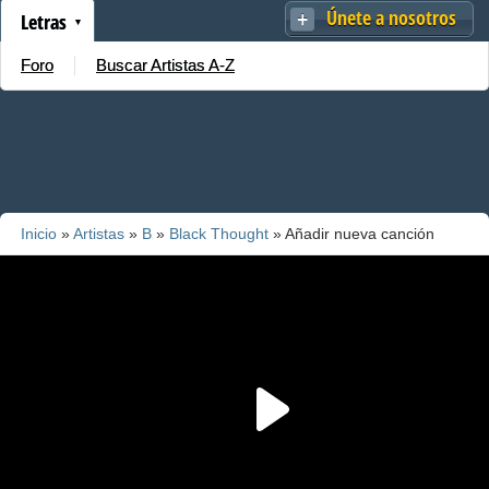
Únete a nosotros
Letras
Foro
Buscar Artistas A-Z
Inicio
»
Artistas
»
B
»
Black Thought
» Añadir nueva canción