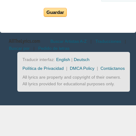
AllTheLyrics.com
Buscar Artistas A-Z
|
Traducciones
|
Buscar por
|
Pedido de letras
Traducir interfaz:
English
|
Deutsch
Política de Privacidad
|
DMCA Policy
|
Contáctanos
All lyrics are property and copyright of their owners.
All lyrics provided for educational purposes only.