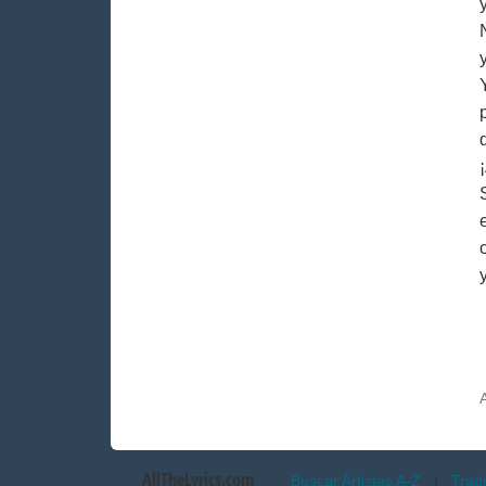
AllTheLyrics.com
Buscar Artistas A-Z
|
Trad