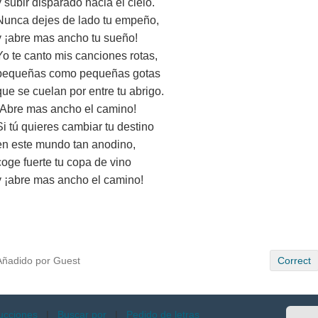
y subir disparado hacia el cielo.
Nunca dejes de lado tu empeño,
y ¡abre mas ancho tu sueño!
Yo te canto mis canciones rotas,
pequeñas como pequeñas gotas
que se cuelan por entre tu abrigo.
¡Abre mas ancho el camino!
Si tú quieres cambiar tu destino
en este mundo tan anodino,
coge fuerte tu copa de vino
y ¡abre mas ancho el camino!
Añadido por Guest
Correct
ucciones
|
Buscar por
|
Pedido de letras