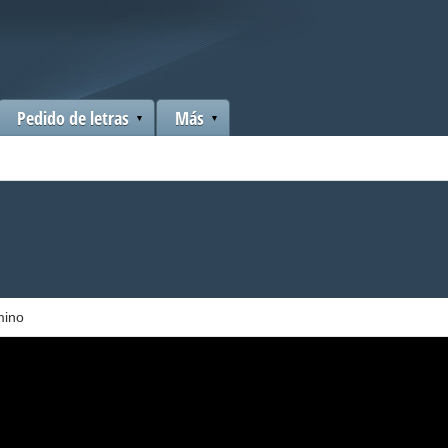
Pedido de letras
Más
mino