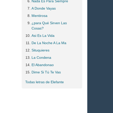
Nada Es Para Siempre
A Donde Vayas
Mentirosa
¿para Qué Sirven Las
Cosas?
Asi Es La Vida
De La Noche A La Ma
Situquieres
La Condena
El Abandonao
Dime Si Tú Te Vas
Todas letras de Elefante