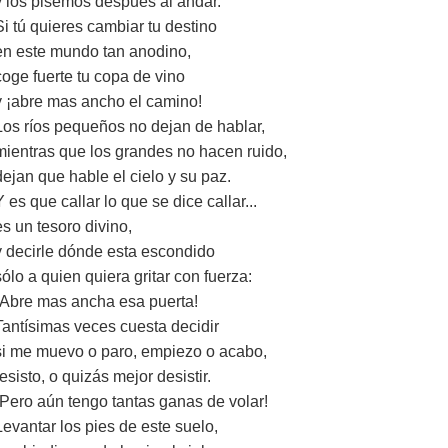
y los pisemos después al andar.
Si tú quieres cambiar tu destino
en este mundo tan anodino,
coge fuerte tu copa de vino
y ¡abre mas ancho el camino!
Los ríos pequeños no dejan de hablar,
mientras que los grandes no hacen ruido,
dejan que hable el cielo y su paz.
Y es que callar lo que se dice callar...
es un tesoro divino,
y decirle dónde esta escondido
sólo a quien quiera gritar con fuerza:
¡Abre mas ancha esa puerta!
Tantísimas veces cuesta decidir
si me muevo o paro, empiezo o acabo,
resisto, o quizás mejor desistir.
¡Pero aún tengo tantas ganas de volar!
Levantar los pies de este suelo,