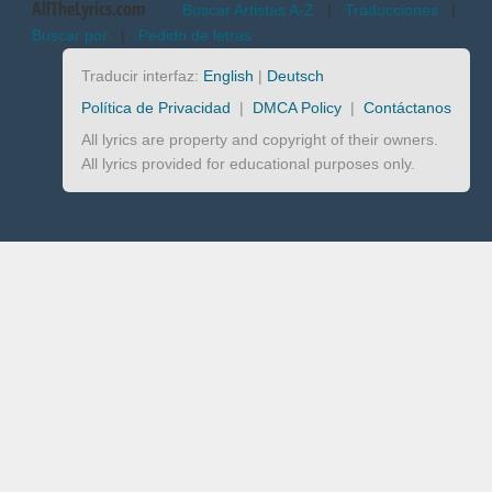
AllTheLyrics.com
Buscar Artistas A-Z
|
Traducciones
|
Buscar por
|
Pedido de letras
Traducir interfaz:
English
|
Deutsch
Política de Privacidad
|
DMCA Policy
|
Contáctanos
All lyrics are property and copyright of their owners.
All lyrics provided for educational purposes only.