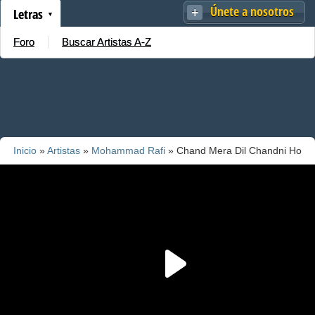
Únete a nosotros
Letras
Foro
Buscar Artistas A-Z
Inicio
»
Artistas
»
Mohammad Rafi
» Chand Mera Dil Chandni Ho