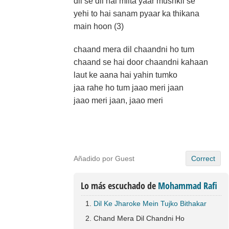
dil se dil hai milta yaar mushkil se
yehi to hai sanam pyaar ka thikana
main hoon (3)
chaand mera dil chaandni ho tum
chaand se hai door chaandni kahaan
laut ke aana hai yahin tumko
jaa rahe ho tum jaao meri jaan
jaao meri jaan, jaao meri
Añadido por Guest
Correct
Lo más escuchado de
Mohammad Rafi
Dil Ke Jharoke Mein Tujko Bithakar
Chand Mera Dil Chandni Ho