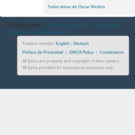
Todas letras de Oscar Medina
AllTheLyrics.com
Buscar Artistas A-Z
|
Traducciones
|
Buscar por
|
Pedido de letras
Traducir interfaz:
English
|
Deutsch
Política de Privacidad
|
DMCA Policy
|
Contáctanos
All lyrics are property and copyright of their owners.
All lyrics provided for educational purposes only.