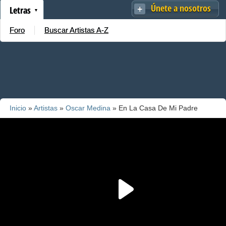
Únete a nosotros
Letras
Foro
Buscar Artistas A-Z
Inicio
»
Artistas
»
Oscar Medina
» En La Casa De Mi Padre