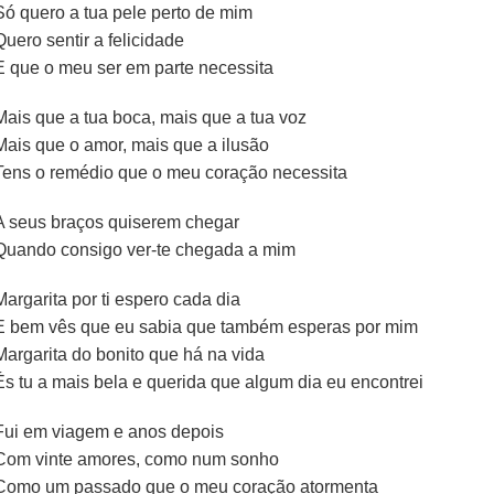
Só quero a tua pele perto de mim
Quero sentir a felicidade
E que o meu ser em parte necessita
Mais que a tua boca, mais que a tua voz
Mais que o amor, mais que a ilusão
Tens o remédio que o meu coração necessita
A seus braços quiserem chegar
Quando consigo ver-te chegada a mim
Margarita por ti espero cada dia
E bem vês que eu sabia que também esperas por mim
Margarita do bonito que há na vida
És tu a mais bela e querida que algum dia eu encontrei
Fui em viagem e anos depois
Com vinte amores, como num sonho
Como um passado que o meu coração atormenta