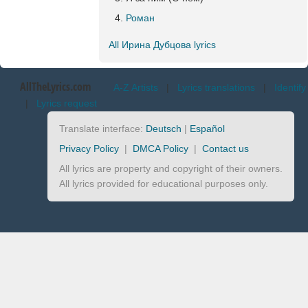
Роман
All Ирина Дубцова lyrics
AllTheLyrics.com
A-Z Artists
|
Lyrics translations
|
Identify
|
Lyrics request
Translate interface:
Deutsch
|
Español
Privacy Policy
|
DMCA Policy
|
Contact us
All lyrics are property and copyright of their owners.
All lyrics provided for educational purposes only.