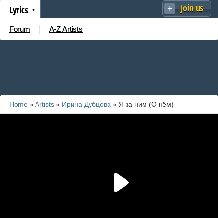
Join us
Lyrics
Forum
A-Z Artists
Home
»
Artists
»
Ирина Дубцова
» Я за ним (О нём)